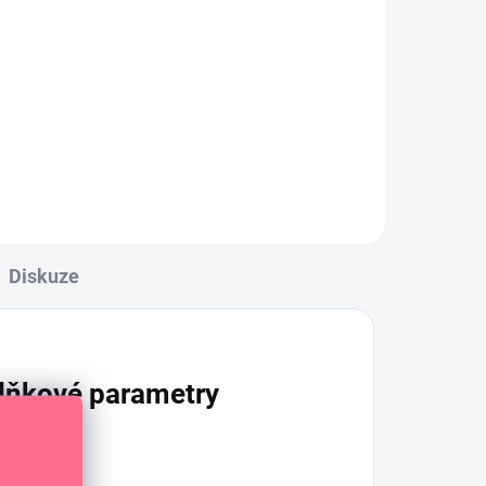
Průhledná polymerová
razítka s květinovými motivy
na kreativní tvoření.
ivy
Diskuze
lňkové parametry