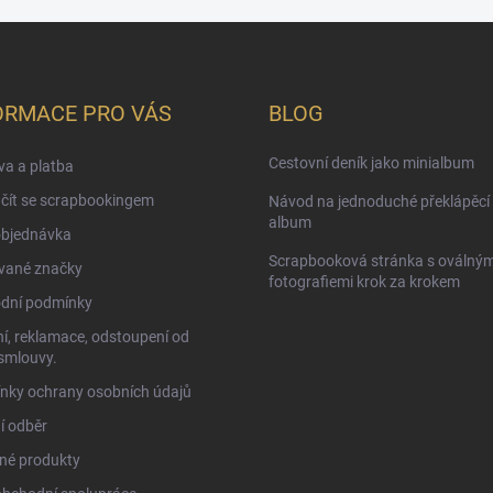
ORMACE PRO VÁS
BLOG
Cestovní deník jako minialbum
a a platba
čít se scrapbookingem
Návod na jednoduché překlápěcí 
album
objednávka
Scrapbooková stránka s oválným
vané značky
fotografiemi krok za krokem
dní podmínky
í, reklamace, odstoupení od
smlouvy.
nky ochrany osobních údajů
í odběr
né produkty