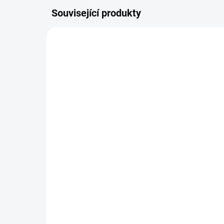
Související produkty
NOVINKA
NOVIN
NA DOTAZ
Plastová šablona -
Pol
Cestování / Pura Vida
Ab
179 Kč
21
147,93 Kč bez DPH
180
Detail