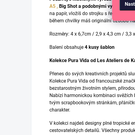
Nast
A5 ,
Big Shot a podobnými vyřezávacími
na papír, vložíš do strojku s řezacími de
během chvilky máš originální ozdobu na 
Rozměry: 4 x 6,7cm / 2,9 x 4,3 cm / 3,3 
Balení obsahuje
4 kusy šablon
Kolekce Pura Vida od Les Ateliers de K
Přenes do svých kreativních projektů s
Kolekce Pura Vida od francouzské značky
bezstarostným životním stylem, přírodo
Nabízí harmonickou kombinaci svěžích ba
tvým scrapbookovým stránkám, přáníčk
charakter.
V kolekci najdeš designy plné tropické en
cestovatelských detailů. Všechny produk