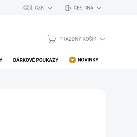
CZK
ČEŠTINA
rácení, reklamace, odstoupení od kupní smlouvy.
Podmínky ochrany 
PRÁZDNÝ KOŠÍK
NÁKUPNÍ
KOŠÍK
NOVINKY
AKCE
Y
DÁRKOVÉ POUKAZY