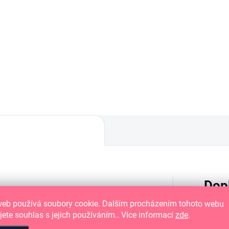
DO KOŠÍKU
hledná polymerová
ítka na kreativní tvoření.
Průhledná polymerová
razítka s květinovými mot
na kreativní tvoření.
Dop
Ideální na vytvoření ozdob do fotoalb,
web používá soubory cookie. Dalším procházením tohoto webu
jete souhlas s jejich používáním.. Více informací
zde
.
jky jako je
Vaessen Creative Cut Easy