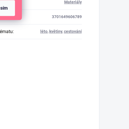
rie
:
Materiály
asím
3701649606789
tématu
:
léto
,
květiny
,
cestování