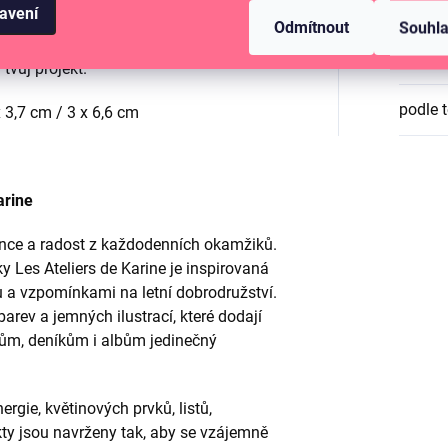
Katego
avení
 strojky.
Šablonu jednoduše přiložíš
Odmítnout
Souhl
skami dle návodu, zatočíš kličkou a
EAN
:
tvůj projekt.
podle 
x 3,7 cm / 3 x 6,6 cm
arine
lunce a radost z každodenních okamžiků.
 Les Ateliers de Karine je inspirovaná
u a vzpomínkami na letní dobrodružství.
rev a jemných ilustrací, které dodají
ům, deníkům i albům jedinečný
ergie, květinových prvků, listů,
ty jsou navrženy tak, aby se vzájemně