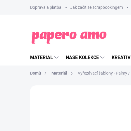
Přejít
Doprava a platba
Jak začít se scrapbookingem
na
obsah
MATERIÁL
NAŠE KOLEKCE
KREATIV
Domů
Materiál
Vyřezávací šablony - Palmy /
ZNAČKA:
LES ATELIERS DE KARINE
NOVINKA