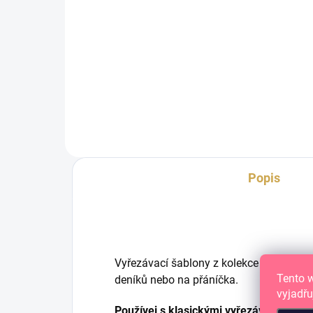
Šablona s cestovatelskými
Prů
motivy pro použití s
raz
texturovací pastou nebo
barvami.
Popis
Vyřezávací šablony z kolekce Pura Vida. 
Tento 
deníků nebo na přáníčka.
vyjadřu
Používej s klasickými vyřezávacími stro