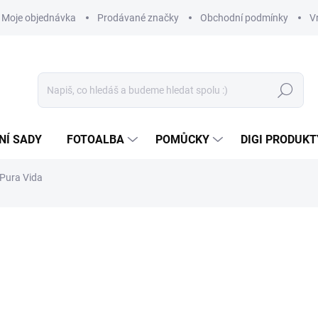
Moje objednávka
Prodávané značky
Obchodní podmínky
V
Hledat
NÍ SADY
FOTOALBA
POMŮCKY
DIGI PRODUKT
 Pura Vida
339 Kč
280,17 Kč bez DPH
Měrná
SKLADEM
(1 KS)