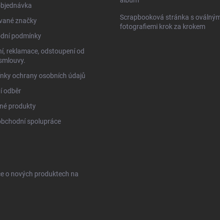
objednávka
Scrapbooková stránka s oválným
vané značky
fotografiemi krok za krokem
dní podmínky
í, reklamace, odstoupení od
smlouvy.
nky ochrany osobních údajů
í odběr
né produkty
obchodní spolupráce
ce o nových produktech na