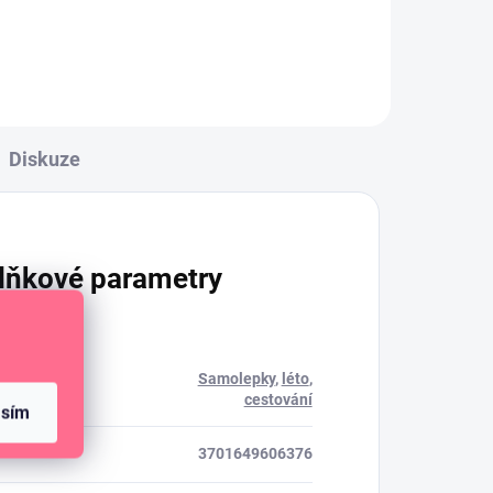
Diskuze
lňkové parametry
Samolepky
,
léto
,
rie
:
cestování
asím
3701649606376