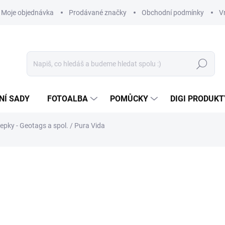
Moje objednávka
Prodávané značky
Obchodní podmínky
V
Hledat
NÍ SADY
FOTOALBA
POMŮCKY
DIGI PRODUKT
epky - Geotags a spol. / Pura Vida
149 Kč
123,14 Kč bez DPH
Měrná
SKLADEM
(2 KS)