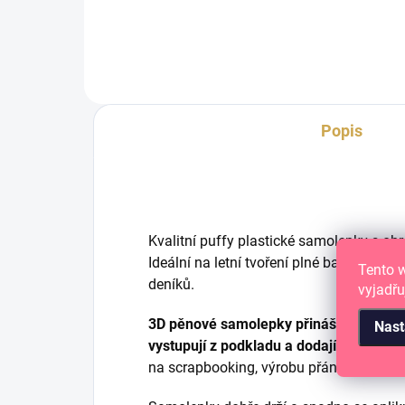
Popis
Kvalitní puffy plastické samolepky s ob
Ideální na letní tvoření plné barev.
Na výr
Tento 
deníků.
vyjadřu
3D pěnové samolepky přinášejí do tvoř
Nast
vystupují z podkladu a dodají tvým pro
na scrapbooking, výrobu přáníček a jiné 