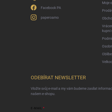
Moje 
Facebook PA
Prodá
paperoamo
Obcho
Vrácen
kupní 
Podmí
Osobn
Oblíbe
Velko
ODEBÍRAT NEWSLETTER
Vložte svůj e-mail a my vám budeme zasílat informa
našem e-shopu.
E-MAIL