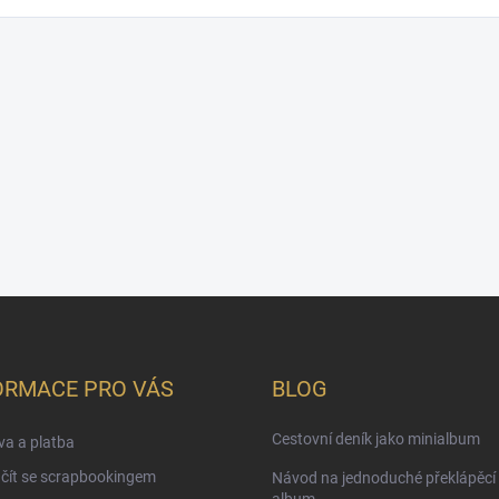
ORMACE PRO VÁS
BLOG
Cestovní deník jako minialbum
a a platba
čít se scrapbookingem
Návod na jednoduché překlápěcí 
album