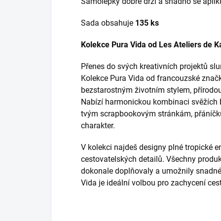
Samolepky dobře drží a snadno se aplik
Sada obsahuje
135 ks
Kolekce Pura Vida od Les Ateliers de K
Přenes do svých kreativních projektů s
Kolekce Pura Vida od francouzské značky
bezstarostným životním stylem, přírodo
Nabízí harmonickou kombinaci svěžích ba
tvým scrapbookovým stránkám, přáníčk
charakter.
V kolekci najdeš designy plné tropické en
cestovatelských detailů. Všechny produk
dokonale doplňovaly a umožnily snadné 
Vida je ideální volbou pro zachycení cest