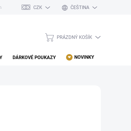
CZK
ČEŠTINA
rácení, reklamace, odstoupení od kupní smlouvy.
Podmínky ochrany 
PRÁZDNÝ KOŠÍK
NÁKUPNÍ
KOŠÍK
NOVINKY
AKCE
Y
DÁRKOVÉ POUKAZY