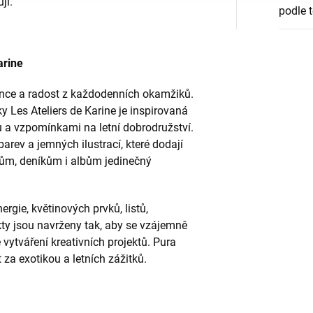
ují.
podle 
arine
lunce a radost z každodenních okamžiků.
 Les Ateliers de Karine je inspirovaná
u a vzpomínkami na letní dobrodružství.
rev a jemných ilustrací, které dodají
ům, deníkům i albům jedinečný
ergie, květinových prvků, listů,
ty jsou navrženy tak, aby se vzájemně
vytváření kreativních projektů.
Pura
 za exotikou a letních zážitků.