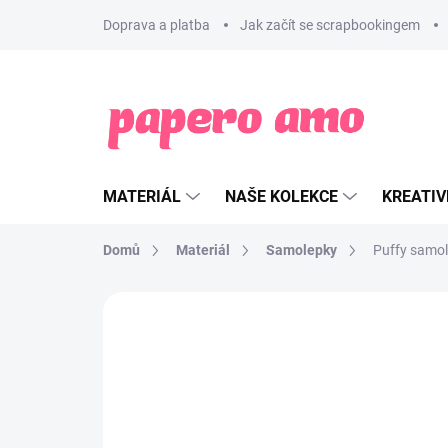
Přejít
Doprava a platba
Jak začít se scrapbookingem
na
obsah
MATERIÁL
NAŠE KOLEKCE
KREATIV
Domů
Materiál
Samolepky
Puffy samol
ZNAČKA:
LES ATELIERS DE KARINE
NOVINKA