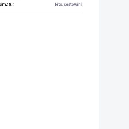
tématu
:
léto
,
cestování