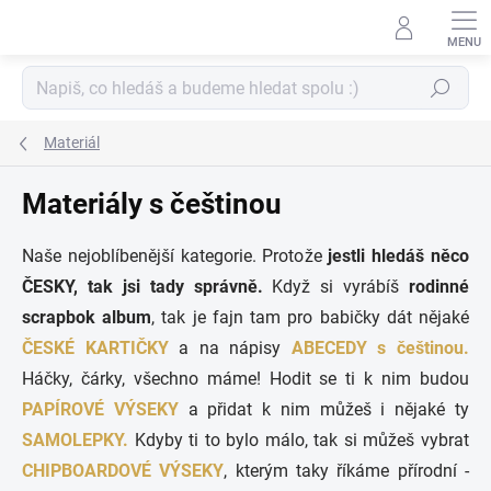
Přejít
na
obsah
Hledat
Materiál
Materiály s češtinou
Naše nejoblíbenější kategorie. Protože
jestli hledáš něco
ČESKY, tak jsi tady správně.
Když si vyrábíš
rodinné
scrapbok album
, tak je fajn tam pro babičky dát nějaké
ČESKÉ KARTIČKY
a na nápisy
ABECEDY s češtinou.
Háčky, čárky, všechno máme! Hodit se ti k nim budou
PAPÍROVÉ VÝSEKY
a přidat k nim můžeš i nějaké ty
SAMOLEPKY.
Kdyby ti to bylo málo, tak si můžeš vybrat
CHIPBOARDOVÉ VÝSEKY
, kterým taky říkáme přírodní -