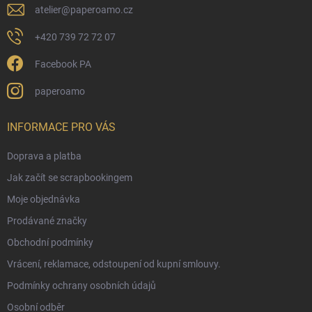
i
atelier
@
paperoamo.cz
s
u
+420 739 72 72 07
Facebook PA
paperoamo
INFORMACE PRO VÁS
Doprava a platba
Jak začít se scrapbookingem
Moje objednávka
Prodávané značky
Obchodní podmínky
Vrácení, reklamace, odstoupení od kupní smlouvy.
Podmínky ochrany osobních údajů
Osobní odběr