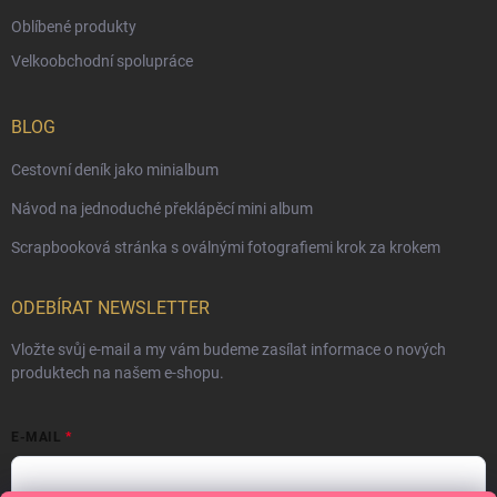
Oblíbené produkty
Velkoobchodní spolupráce
BLOG
Cestovní deník jako minialbum
Návod na jednoduché překlápěcí mini album
Scrapbooková stránka s oválnými fotografiemi krok za krokem
ODEBÍRAT NEWSLETTER
Vložte svůj e-mail a my vám budeme zasílat informace o nových
produktech na našem e-shopu.
E-MAIL