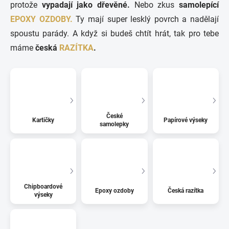
protože
vypadají jako dřevěné.
Nebo zkus
samolepící
EPOXY OZDOBY.
Ty mají super lesklý povrch a nadělají
spoustu parády. A když si budeš chtít hrát, tak pro tebe
máme
česká
RAZÍTKA
.
České
Kartičky
Papírové výseky
samolepky
Chipboardové
Epoxy ozdoby
Česká razítka
výseky