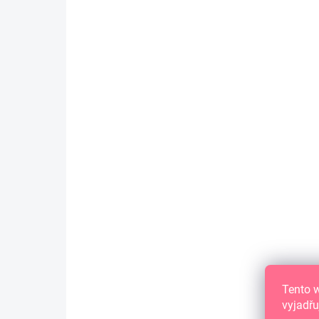
Bílá a stříbrná
169 Kč
139,67 Kč bez DPH
DO KOŠÍKU
Sada drátků k vázacímu strojku Easy Bind,
průměr 1,6 cm
NOVINKA
Tento 
vyjadřu