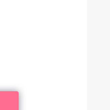
mm - černá / 4 ks
122 Kč
100,83 Kč bez DPH
DO KOŠÍKU
Zacvakávací plastový hřbet