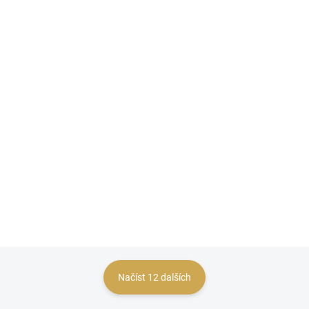
(>10 KS)
Sada deníčků
259 Kč
214,05 Kč bez DPH
DO KOŠÍKU
Sada tří deníčků z kolekce Na cestě
Načíst 12 dalších