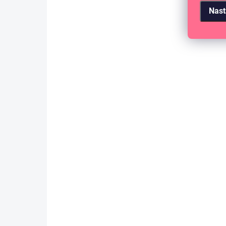
Nast
SKLADEM
(3 KS)
Bind Easy - Plastové disky 24 mm -
černá / 11 ks
122 Kč
100,83 Kč bez DPH
DO KOŠÍKU
Plastové kroužky do diáře nebo na výrobu
fotoalb s diskovou vazbou.