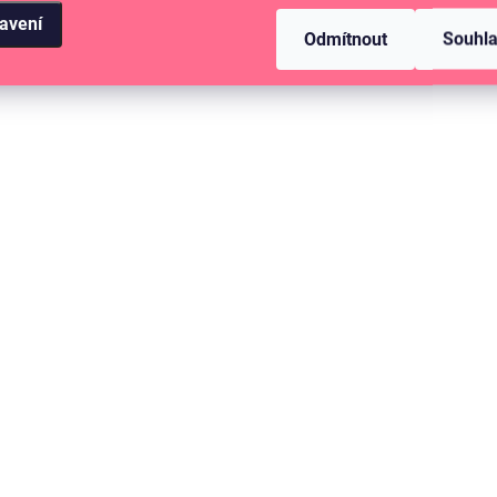
avení
Odmítnout
Souhl
SKLADEM
(6 KS)
Bind Easy - Plastové disky 24 mm -
Bílá / 11 ks
122 Kč
100,83 Kč bez DPH
DO KOŠÍKU
Plastové kroužky do diáře nebo na výrobu
fotoalb s diskovou vazbou.