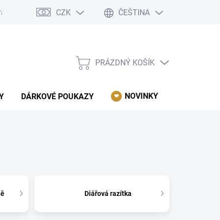
CZK
ČEŠTINA
rácení, reklamace, odstoupení od kupní smlouvy.
Podmínky ochrany 
PRÁZDNÝ KOŠÍK
NÁKUPNÍ
KOŠÍK
NOVINKY
AKCE
Y
DÁRKOVÉ POUKAZY
ně
Diářová razítka