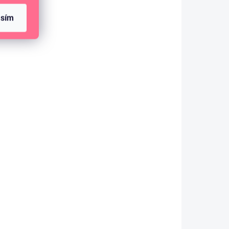
asím
SKLADEM
(3 KS)
Bind Easy - Plastové disky 24 mm /
Pastelové - mix barev / 24 ks
170 Kč
140,50 Kč bez DPH
DO KOŠÍKU
Plastové kroužky do diáře nebo na výrobu
fotoalb s diskovou vazbou.