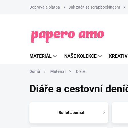
Přejít
Doprava a platba
Jak začít se scrapbookingem
na
obsah
MATERIÁL
NAŠE KOLEKCE
KREATIV
Domů
Materiál
Diáře
Diáře a cestovní dení
Bullet Journal