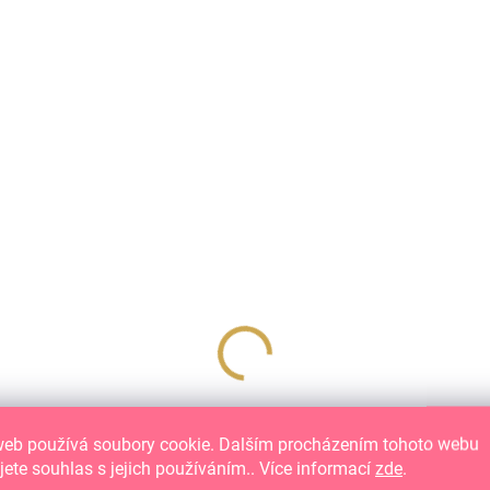
mm - bílá / 4 ks
122 Kč
100,83 Kč bez DPH
DO KOŠÍKU
Zacvakávací plastový hřbet, průměr 1,2 cm
NOVINKA
web používá soubory cookie. Dalším procházením tohoto webu
jete souhlas s jejich používáním.. Více informací
zde
.