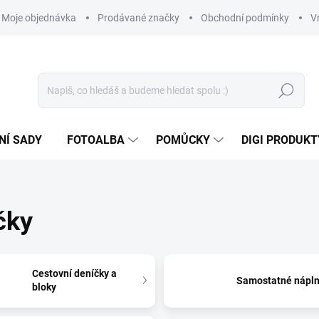
Moje objednávka
Prodávané značky
Obchodní podmínky
V
Hledat
NÍ SADY
FOTOALBA
POMŮCKY
DIGI PRODUKT
čky
Cestovní deníčky a
Samostatné nápl
bloky