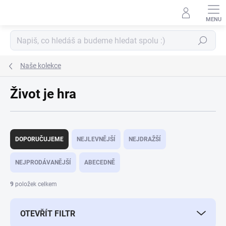
Přejít
na
obsah
Hledat
Naše kolekce
Život je hra
Ř
a
DOPORUČUJEME
NEJLEVNĚJŠÍ
NEJDRAŽŠÍ
z
e
NEJPRODÁVANĚJŠÍ
ABECEDNĚ
n
í
9
položek celkem
p
r
OTEVŘÍT FILTR
o