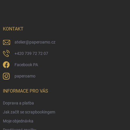
á
c
p
í
p
a
r
t
v
í
KONTAKT
k
y
v
atelier
@
paperoamo.cz
ý
p
+420 739 72 72 07
i
s
Facebook PA
u
paperoamo
INFORMACE PRO VÁS
Doprava a platba
Jak začít se scrapbookingem
Moje objednávka