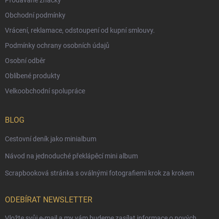
Prodávané značky
Obchodní podmínky
Vrácení, reklamace, odstoupení od kupní smlouvy.
Podmínky ochrany osobních údajů
Osobní odběr
Oblíbené produkty
Velkoobchodní spolupráce
BLOG
Cestovní deník jako minialbum
Návod na jednoduché překlápěcí mini album
Scrapbooková stránka s oválnými fotografiemi krok za krokem
ODEBÍRAT NEWSLETTER
Vložte svůj e-mail a my vám budeme zasílat informace o nových