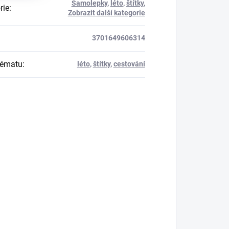
Samolepky
,
léto
,
štítky
,
rie
:
Zobrazit další kategorie
3701649606314
tématu
:
léto
,
štítky
,
cestování