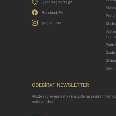
+420 739 72 72 07
Moje 
Facebook PA
Prodá
paperoamo
Obcho
Vrácen
kupní 
Podmí
Osobn
Oblíbe
Velko
ODEBÍRAT NEWSLETTER
Vložte svůj e-mail a my vám budeme zasílat informa
našem e-shopu.