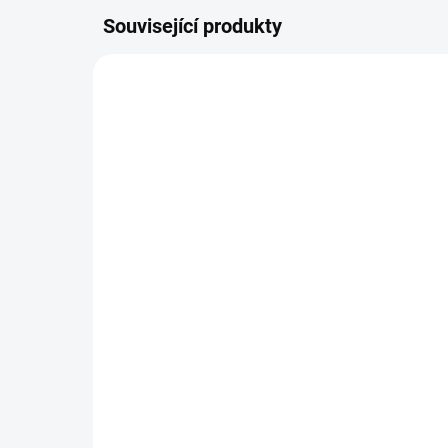
Související produkty
NOVINKA
NOVIN
NA DOTAZ
Plastová šablona -
Pol
Cestování / Pura Vida
Ab
179 Kč
21
147,93 Kč bez DPH
180
Detail