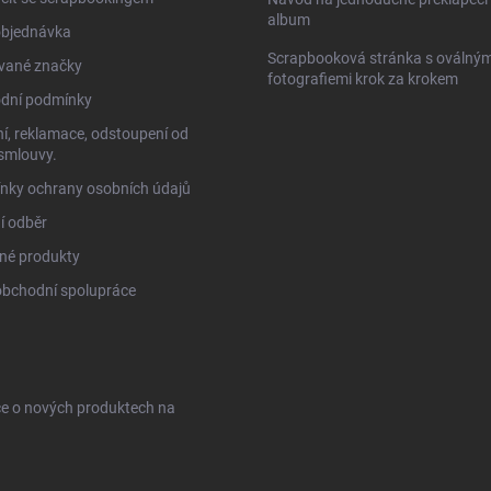
album
objednávka
Scrapbooková stránka s oválným
vané značky
fotografiemi krok za krokem
dní podmínky
í, reklamace, odstoupení od
smlouvy.
nky ochrany osobních údajů
í odběr
né produkty
obchodní spolupráce
ce o nových produktech na