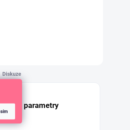
Průhledná polymerová
razítka s květinovými motivy
na kreativní tvoření.
ivy
Diskuze
lňkové parametry
asím