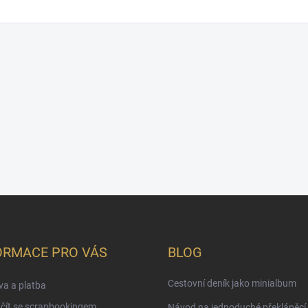
ORMACE PRO VÁS
BLOG
Cestovní deník jako minialbum
a a platba
čít se scrapbookingem
Návod na jednoduché překlápěcí 