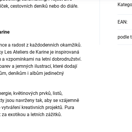
Katego
íček, cestovních deníků nebo do diáře.
EAN
:
arine
podle 
lunce a radost z každodenních okamžiků.
 Les Ateliers de Karine je inspirovaná
u a vzpomínkami na letní dobrodružství.
rev a jemných ilustrací, které dodají
ům, deníkům i albům jedinečný
ergie, květinových prvků, listů,
ty jsou navrženy tak, aby se vzájemně
vytváření kreativních projektů.
Pura
 za exotikou a letních zážitků.