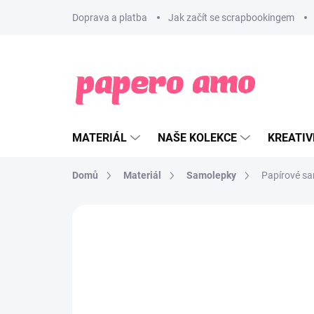
Přejít
Doprava a platba
Jak začít se scrapbookingem
na
obsah
MATERIÁL
NAŠE KOLEKCE
KREATIV
Domů
Materiál
Samolepky
Papírové sa
ZNAČKA:
LES ATELIERS DE KARINE
NOVINKA