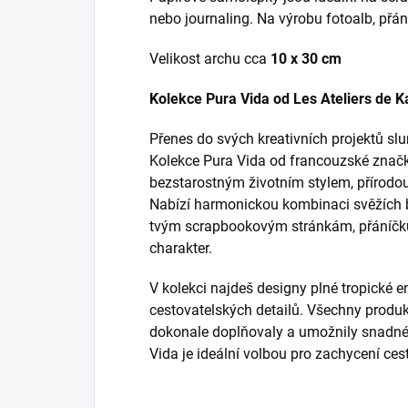
nebo journaling.
Na výrobu fotoalb, přán
Velikost archu cca
10 x 30 cm
Kolekce Pura Vida od Les Ateliers de K
Přenes do svých kreativních projektů s
Kolekce Pura Vida od francouzské značky
bezstarostným životním stylem, přírodo
Nabízí harmonickou kombinaci svěžích ba
tvým scrapbookovým stránkám, přáníčk
charakter.
V kolekci najdeš designy plné tropické en
cestovatelských detailů. Všechny produk
dokonale doplňovaly a umožnily snadné 
Vida je ideální volbou pro zachycení cest