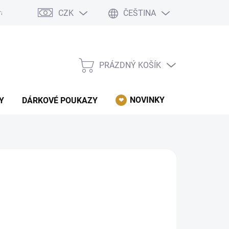
CZK
ČEŠTINA
rácení, reklamace, odstoupení od kupní smlouvy.
Podmínky ochrany 
PRÁZDNÝ KOŠÍK
NÁKUPNÍ
KOŠÍK
NOVINKY
AKCE
Y
DÁRKOVÉ POUKAZY