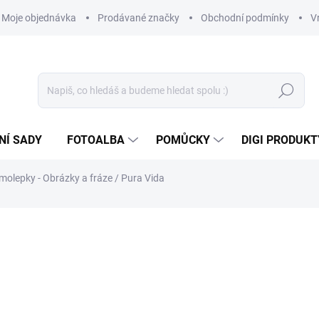
Moje objednávka
Prodávané značky
Obchodní podmínky
V
Hledat
NÍ SADY
FOTOALBA
POMŮCKY
DIGI PRODUKT
molepky - Obrázky a fráze / Pura Vida
76 Kč
62,81 Kč bez DPH
Měrná
SKLADEM
(3 KS)