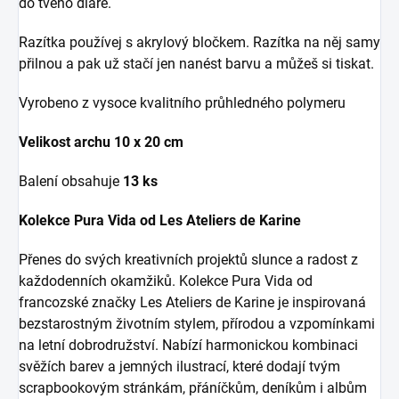
do tvého diáře.
Razítka používej s akrylový bločkem. Razítka na něj samy
přilnou a pak už stačí jen nanést barvu a můžeš si tiskat.
Vyrobeno z vysoce kvalitního průhledného polymeru
Velikost archu 10 x 20 cm
Balení obsahuje
13 ks
Kolekce Pura Vida od Les Ateliers de Karine
Přenes do svých kreativních projektů slunce a radost z
každodenních okamžiků. Kolekce Pura Vida od
francozské značky Les Ateliers de Karine je inspirovaná
bezstarostným životním stylem, přírodou a vzpomínkami
na letní dobrodružství. Nabízí harmonickou kombinaci
svěžích barev a jemných ilustrací, které dodají tvým
scrapbookovým stránkám, přáníčkům, deníkům i albům