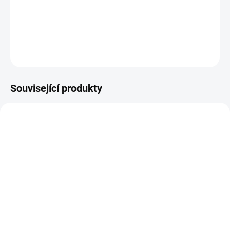
Průhledná polymerová razítka s motivy exotických zvířat.
DETAILNÍ INFORMACE
ZEPTAT SE
HLÍDAT
Související produkty
NOVINKA
NOVINKA
NA DOTAZ
NA DOTAZ
Plastová šablona -
Polymerová razítka -
Cestování / Pura Vida
Abeceda / Pura Vida