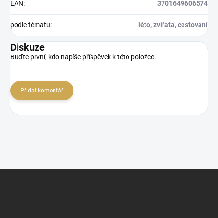
EAN
:
3701649606574
podle tématu
:
léto
,
zvířata
,
cestování
Diskuze
Buďte první, kdo napíše příspěvek k této položce.
Přidat komentář
Z
á
p
a
t