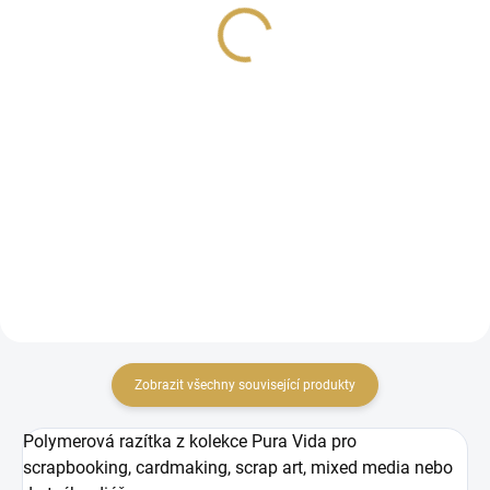
179 Kč
219 Kč
147,93 Kč bez DPH
180,99 Kč bez DPH
Detail
Detail
Šablona s
Průhledná polymerová
cestovatelskými motivy
razítka na kreativní
pro použití s texturovací
tvoření.
pastou nebo barvami.
Zobrazit všechny související produkty
Polymerová razítka z kolekce Pura Vida pro
scrapbooking, cardmaking, scrap art, mixed media nebo