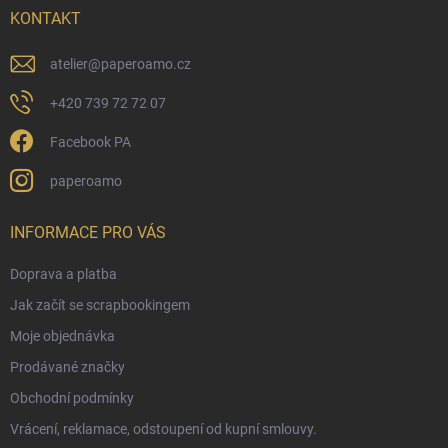
í
KONTAKT
atelier
@
paperoamo.cz
+420 739 72 72 07
Facebook PA
paperoamo
INFORMACE PRO VÁS
Doprava a platba
Jak začít se scrapbookingem
Moje objednávka
Prodávané značky
Obchodní podmínky
Vrácení, reklamace, odstoupení od kupní smlouvy.