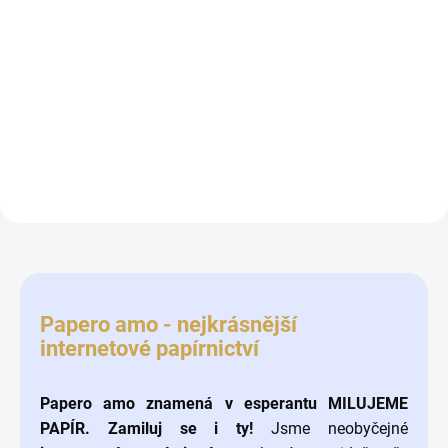
DO KOŠÍKU
Luxusní knihařské plátno
Kroužková vazba /
o rozměru 35 x 50 cm
mechanismu na výrobu
nebo 26 x 50 cm.
fotoalba.
Papero amo - nejkrásnější
internetové papírnictví
Papero amo znamená v esperantu MILUJEME
PAPÍR. Zamiluj se i ty!
Jsme neobyčejné