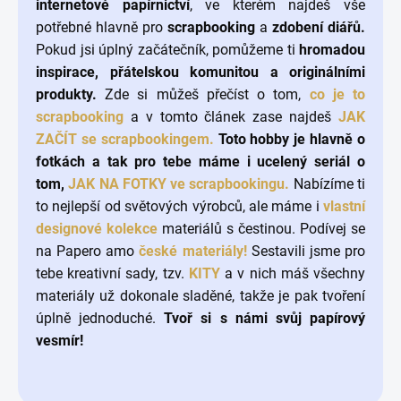
internetové papírnictví
, ve kterém najdeš vše
potřebné hlavně pro
scrapbooking
a
zdobení diářů.
Pokud jsi úplný začátečník, pomůžeme ti
hromadou
inspirace, přátelskou komunitou a originálními
produkty.
Zde si můžeš přečíst o tom,
co je to
scrapbooking
a
v tomto článek zase najdeš
JAK
ZAČÍT se scrapbookingem.
Toto hobby je hlavně o
fotkách a tak pro tebe máme i ucelený seriál o
tom,
JAK NA FOTKY ve scrapbookingu.
Nabízíme ti
to nejlepší od světových výrobců, ale máme i
vlastní
designové kolekce
materiálů s čestinou. Podívej se
na Papero amo
české materiály!
Sestavili jsme pro
tebe kreativní sady, tzv.
KITY
a v nich máš všechny
materiály už dokonale sladěné, takže je pak tvoření
úplně jednoduché.
Tvoř si s námi svůj papírový
vesmír!