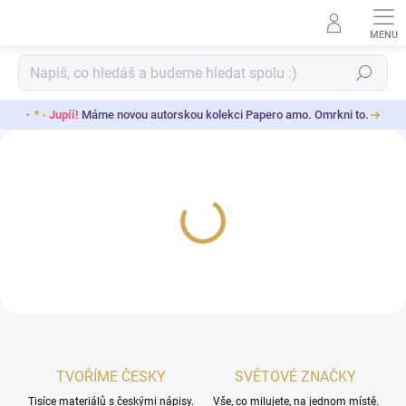
Přejít
na
obsah
Hledat
Jupíí!
Máme novou autorskou kolekci Papero amo. Omrkni to.
P
a
p
e
r
o
a
m
o
-
TVOŘÍME ČESKY
SVĚTOVÉ ZNAČKY
n
Tisíce materiálů s českými nápisy.
Vše, co milujete, na jednom místě.