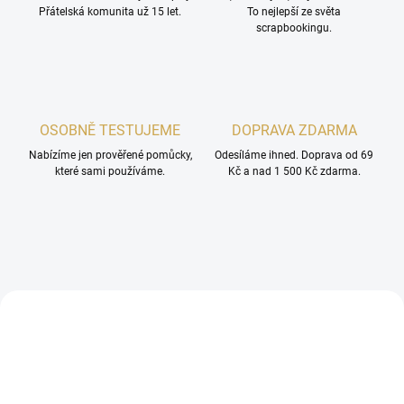
e
Přátelská komunita už 15 let.
To nejlepší ze světa
scrapbookingu.
j
k
r
á
OSOBNĚ TESTUJEME
DOPRAVA ZDARMA
s
Nabízíme jen prověřené pomůcky,
Odesíláme ihned. Doprava od 69
n
které sami používáme.
Kč a nad 1 500 Kč zdarma.
ě
j
š
í
i
NOVINKA
NOVINKA
n
t
e
r