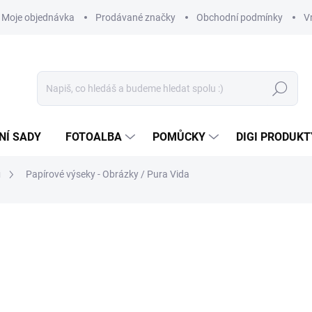
Moje objednávka
Prodávané značky
Obchodní podmínky
V
Hledat
NÍ SADY
FOTOALBA
POMŮCKY
DIGI PRODUKT
u
Papírové výseky - Obrázky / Pura Vida
126 Kč
104,13 Kč bez DPH
Měrná
SKLADEM
(5 KS)