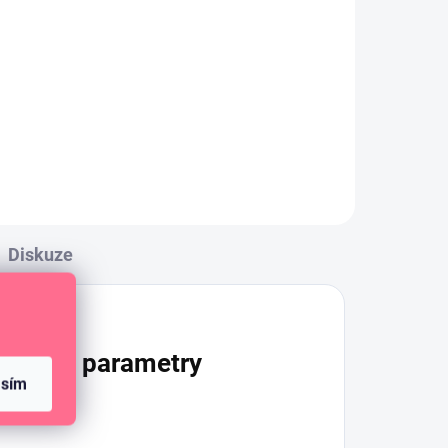
Průhledná polymerová
razítka s květinovými motivy
na kreativní tvoření.
ivy
Diskuze
lňkové parametry
asím