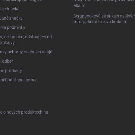
album
objednávka
Scrapbooková stránka s oválným
vané značky
fotografiemi krok za krokem
dní podmínky
í, reklamace, odstoupení od
smlouvy.
nky ochrany osobních údajů
í odběr
né produkty
obchodní spolupráce
ce o nových produktech na