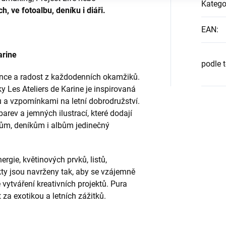
Katego
, ve fotoalbu, deníku i diáři.
EAN
:
arine
podle 
lunce a radost z každodenních okamžiků.
 Les Ateliers de Karine je inspirovaná
u a vzpomínkami na letní dobrodružství.
rev a jemných ilustrací, které dodají
ům, deníkům i albům jedinečný
ergie, květinových prvků, listů,
ty jsou navrženy tak, aby se vzájemně
vytváření kreativních projektů.
Pura
 za exotikou a letních zážitků.