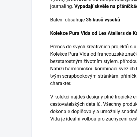
journaling.
Vypadají skvěle na přáníčkách
Balení obsahuje
35 kusů výseků
Kolekce Pura Vida od Les Ateliers de K
Přenes do svých kreativních projektů s
Kolekce Pura Vida od francouzské značky
bezstarostným životním stylem, přírodo
Nabízí harmonickou kombinaci svěžích ba
tvým scrapbookovým stránkám, přáníčk
charakter.
V kolekci najdeš designy plné tropické en
cestovatelských detailů. Všechny produk
dokonale doplňovaly a umožnily snadné 
Vida je ideální volbou pro zachycení cest