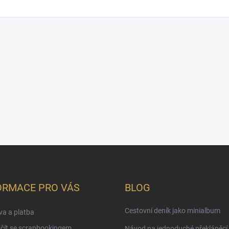
ORMACE PRO VÁS
BLOG
Cestovní deník jako minialbum
a a platba
čít se scrapbookingem
Návod na jednoduché překlápěcí 