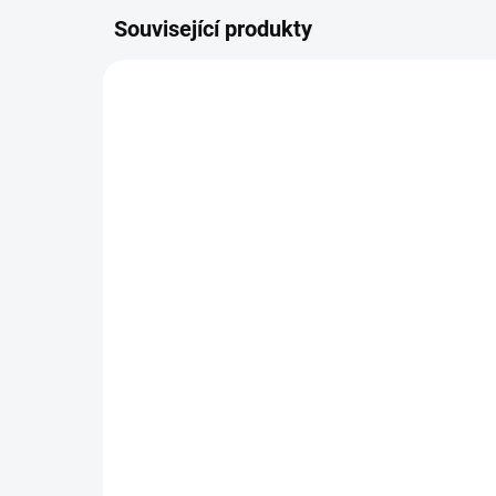
Související produkty
NOVINKA
NOVIN
NA DOTAZ
Plastová šablona -
Pol
Cestování / Pura Vida
Ab
179 Kč
21
147,93 Kč bez DPH
180
Detail