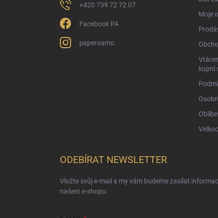
+420 739 72 72 07
Moje 
Facebook PA
Prodá
paperoamo
Obcho
Vrácen
kupní 
Podmí
Osobn
Oblíbe
Velko
ODEBÍRAT NEWSLETTER
Vložte svůj e-mail a my vám budeme zasílat informa
našem e-shopu.