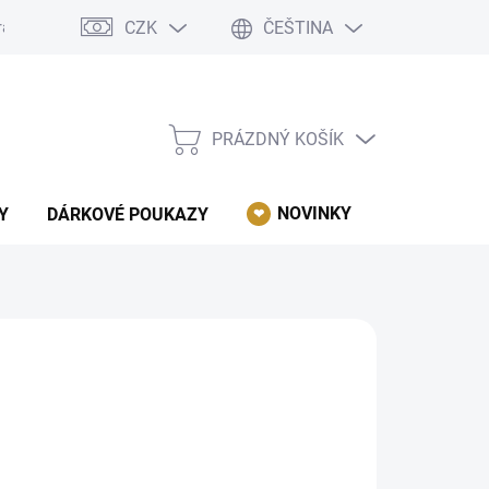
CZK
ČEŠTINA
rácení, reklamace, odstoupení od kupní smlouvy.
Podmínky ochrany 
PRÁZDNÝ KOŠÍK
NÁKUPNÍ
KOŠÍK
NOVINKY
AKCE
Y
DÁRKOVÉ POUKAZY