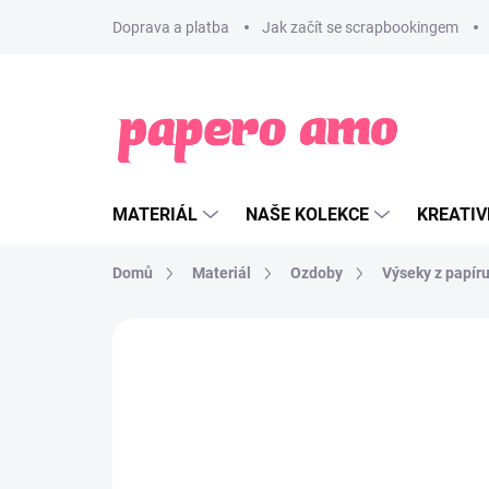
Přejít
Doprava a platba
Jak začít se scrapbookingem
na
obsah
MATERIÁL
NAŠE KOLEKCE
KREATIV
Domů
Materiál
Ozdoby
Výseky z papír
ZNAČKA:
LES ATELIERS DE KARINE
NOVINKA