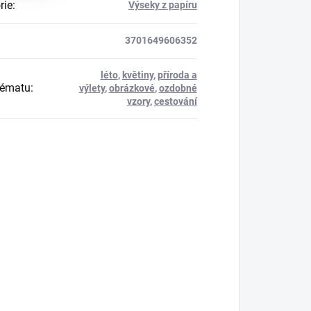
rie
:
Výseky z papíru
3701649606352
léto
,
květiny
,
příroda a
tématu
:
výlety
,
obrázkové
,
ozdobné
vzory
,
cestování