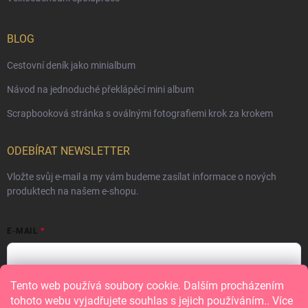
BLOG
Cestovní deník jako minialbum
Návod na jednoduché překlápěcí mini album
Scrapbooková stránka s oválnými fotografiemi krok za krokem
ODEBÍRAT NEWSLETTER
Vložte svůj e-mail a my vám budeme zasílat informace o nových
produktech na našem e-shopu.
E-MAIL
Tento web používá soubory cookie. Dalším procházením
Vložením e-mailu souhlasíte s
podmínkami ochrany osobních údajů
tohoto webu vyjadřujete souhlas s jejich používáním.. Více