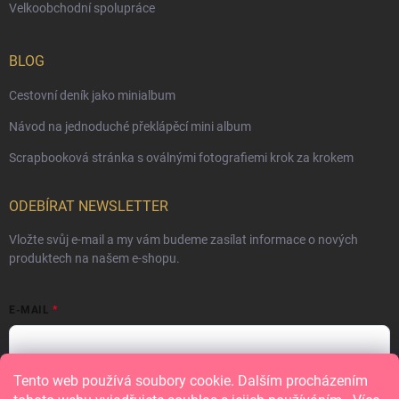
Velkoobchodní spolupráce
BLOG
Cestovní deník jako minialbum
Návod na jednoduché překlápěcí mini album
Scrapbooková stránka s oválnými fotografiemi krok za krokem
ODEBÍRAT NEWSLETTER
Vložte svůj e-mail a my vám budeme zasílat informace o nových
produktech na našem e-shopu.
E-MAIL
Tento web používá soubory cookie. Dalším procházením
Vložením e-mailu souhlasíte s
podmínkami ochrany osobních údajů