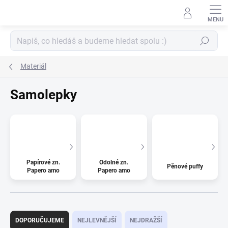
Přejít
na
obsah
Hledat
Materiál
Samolepky
Papírové zn.
Odolné zn.
Pěnové puffy
Papero amo
Papero amo
Ř
a
DOPORUČUJEME
NEJLEVNĚJŠÍ
NEJDRAŽŠÍ