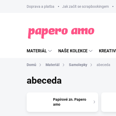
Přejít
Doprava a platba
Jak začít se scrapbookingem
na
obsah
MATERIÁL
NAŠE KOLEKCE
KREATIV
Domů
Materiál
Samolepky
abeceda
abeceda
Papírové zn. Papero
amo