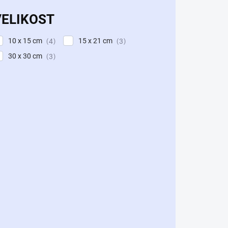
VELIKOST
10 x 15 cm
15 x 21 cm
4
3
30 x 30 cm
3