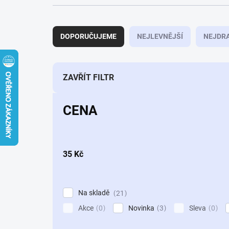
Ř
a
DOPORUČUJEME
NEJLEVNĚJŠÍ
NEJDRA
z
e
n
í
ZAVŘÍT FILTR
p
r
CENA
o
d
u
k
35
Kč
t
ů
Na skladě
21
Akce
Novinka
Sleva
0
3
0