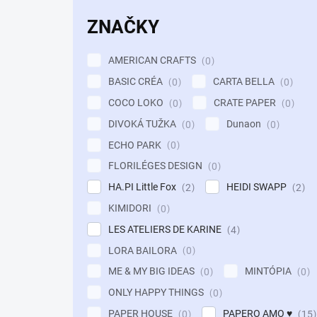
ZNAČKY
AMERICAN CRAFTS
0
BASIC CRÉA
CARTA BELLA
0
0
COCO LOKO
CRATE PAPER
0
0
DIVOKÁ TUŽKA
Dunaon
0
0
ECHO PARK
0
FLORILÉGES DESIGN
0
HA.PI Little Fox
HEIDI SWAPP
2
2
KIMIDORI
0
LES ATELIERS DE KARINE
4
LORA BAILORA
0
ME & MY BIG IDEAS
MINTÓPIA
0
0
ONLY HAPPY THINGS
0
PAPER HOUSE
PAPERO AMO ♥
0
15