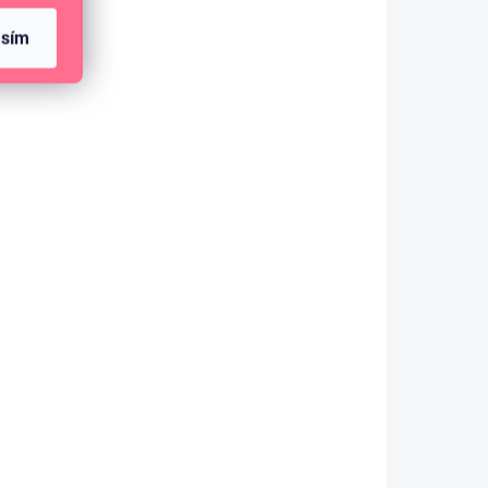
asím
SKLADEM
(5 KS)
Samolepky abeceda formát A5 -