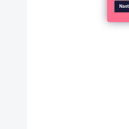
Nast
SKLADEM
(>10 KS)
Samolepky adventní čísla