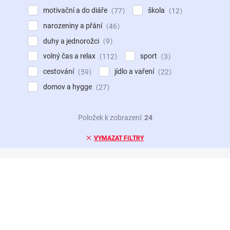
motivační a do diáře
škola
77
12
narozeniny a přání
46
duhy a jednorožci
9
volný čas a relax
sport
112
3
cestování
jídlo a vaření
59
22
domov a hygge
27
Položek k zobrazení:
24
VYMAZAT FILTRY
NOVINKA