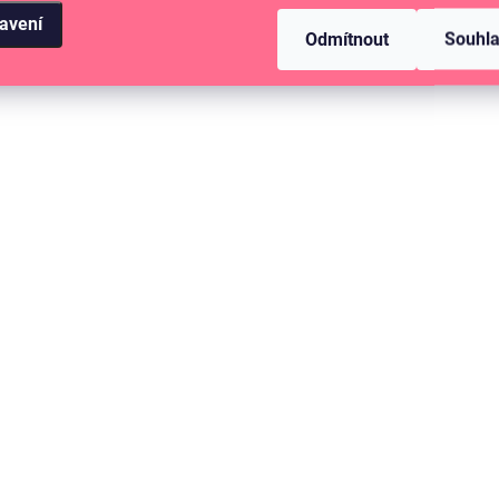
avení
Odmítnout
Souhl
VÝHODNÁ SADA
NA DOTAZ
Sada samolepek formát A5 - Pojďme
slavit