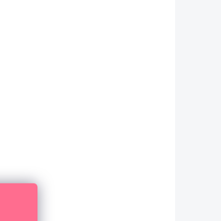
SKLADEM
(5 KS)
Puffy samolepky - Abeceda / Pura
Vida
149 Kč
123,14 Kč bez DPH
DO KOŠÍKU
Sada pěnových samolepek s abecedou.