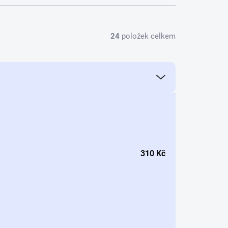
24
položek celkem
310
Kč