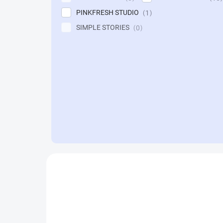
PINKFRESH STUDIO
1
SIMPLE STORIES
0
V
ý
NOVINKA
p
i
s
p