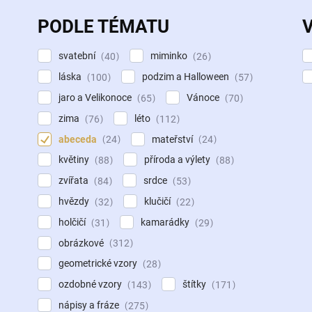
PODLE TÉMATU
svatební
miminko
40
26
láska
podzim a Halloween
100
57
jaro a Velikonoce
Vánoce
65
70
zima
léto
76
112
abeceda
mateřství
24
24
květiny
příroda a výlety
88
88
zvířata
srdce
84
53
hvězdy
klučičí
32
22
holčičí
kamarádky
31
29
obrázkové
312
geometrické vzory
28
ozdobné vzory
štítky
143
171
nápisy a fráze
275