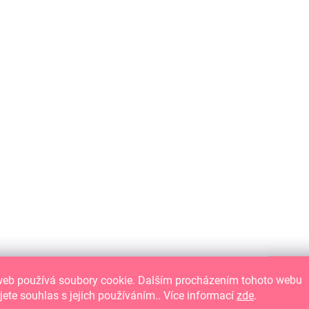
SKLADEM
(3 KS)
Puffy samolepky - Léto v Avonlea/
Abeceda
129 Kč
106,61 Kč bez DPH
DO KOŠÍKU
Plastické obrázkové samolepky
web používá soubory cookie. Dalším procházením tohoto webu
jete souhlas s jejich používáním.. Více informací
zde
.