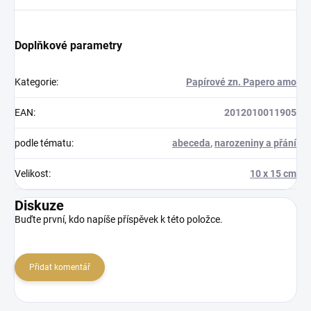
Doplňkové parametry
Kategorie
:
Papírové zn. Papero amo
EAN
:
2012010011905
podle tématu
:
abeceda
,
narozeniny a přání
Velikost
:
10 x 15 cm
Diskuze
Buďte první, kdo napíše příspěvek k této položce.
Přidat komentář