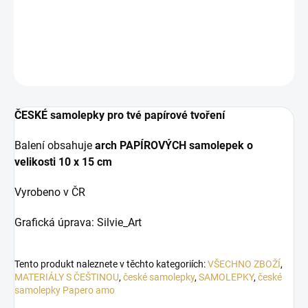
Papírové samolepky s narozeninovou tematikou.
DETAILNÍ INFORMACE
ZEPTAT SE
HLÍDAT
ČESKÉ samolepky pro tvé papírové tvoření
Balení obsahuje
arch PAPÍROVÝCH samolepek o
velikosti
10 x 15 cm
Vyrobeno v ČR
Grafická úprava: Silvie_Art
Tento produkt naleznete v těchto kategoriích:
VŠECHNO ZBOŽÍ
,
MATERIÁLY S ČEŠTINOU
,
české samolepky
,
SAMOLEPKY
,
české
samolepky Papero amo