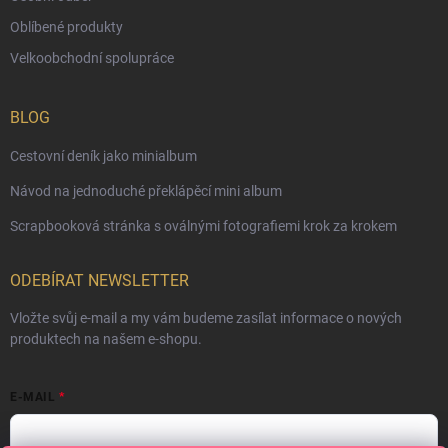
Oblíbené produkty
Velkoobchodní spolupráce
BLOG
Cestovní deník jako minialbum
Návod na jednoduché překlápěcí mini album
Scrapbooková stránka s oválnými fotografiemi krok za krokem
ODEBÍRAT NEWSLETTER
Vložte svůj e-mail a my vám budeme zasílat informace o nových
produktech na našem e-shopu.
E-MAIL