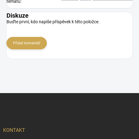
tématu
:
Diskuze
Buďte první, kdo napíše příspěvek k této položce.
Přidat komentář
Z
á
p
a
t
í
KONTAKT