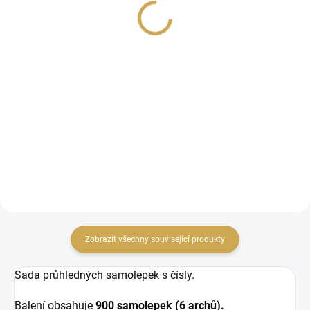
PLANNER / Zlatá čísla
Planner
229 Kč
259 Kč
189,26 Kč bez DPH
214,05 Kč bez DPH
DO KOŠÍKU
DO KOŠÍKU
Sada průhledných
Detailní MINI nůžky.
samolepek se zlatými
čísly.
Zobrazit všechny související produkty
Sada průhledných samolepek s čísly.
Balení obsahuje
900 samolepek (6 archů).