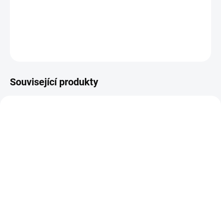
Sada průhledných samolepek s černými čísly.
DETAILNÍ INFORMACE
ZEPTAT SE
HLÍDAT
Související produkty
SKLADEM
SKLADEM
(5 KS)
(3 KS)
Sada průhledných
HEIDI SWAPP - MINI
samolepek - MEMORY
NŮŽKY / Memory