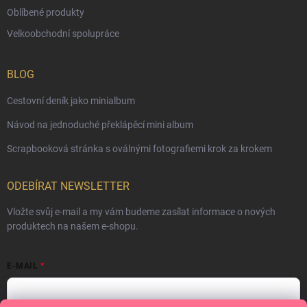
Oblíbené produkty
Velkoobchodní spolupráce
BLOG
Cestovní deník jako minialbum
Návod na jednoduché překlápěcí mini album
Scrapbooková stránka s oválnými fotografiemi krok za krokem
ODEBÍRAT NEWSLETTER
Vložte svůj e-mail a my vám budeme zasílat informace o nových
produktech na našem e-shopu.
E-MAIL