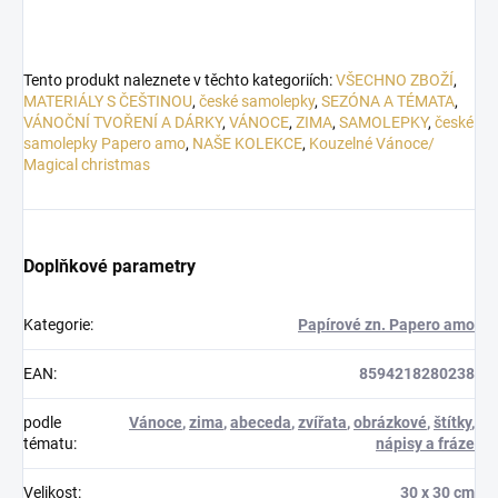
Tento produkt naleznete v těchto kategoriích:
VŠECHNO ZBOŽÍ
,
MATERIÁLY S ČEŠTINOU
,
české samolepky
,
SEZÓNA A TÉMATA
,
VÁNOČNÍ TVOŘENÍ A DÁRKY
,
VÁNOCE
,
ZIMA
,
SAMOLEPKY
,
české
samolepky Papero amo
,
NAŠE KOLEKCE
,
Kouzelné Vánoce/
Magical christmas
Doplňkové parametry
Kategorie
:
Papírové zn. Papero amo
EAN
:
8594218280238
podle
Vánoce
,
zima
,
abeceda
,
zvířata
,
obrázkové
,
štítky
,
tématu
:
nápisy a fráze
Velikost
:
30 x 30 cm