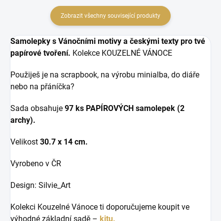
Zobrazit všechny související produkty
Samolepky s Vánočními motivy a českými texty pro tvé
papírové tvoření.
Kolekce KOUZELNÉ VÁNOCE
Použiješ je na scrapbook, na výrobu minialba, do diáře
nebo na přáníčka?
Sada obsahuje
97 ks
PAPÍROVÝCH samolepek (2
archy).
Velikost
30.7 x 14 cm.
Vyrobeno v ČR
Design: Silvie_Art
Kolekci Kouzelné Vánoce ti doporučujeme koupit ve
výhodné základní sadě –
kitu.