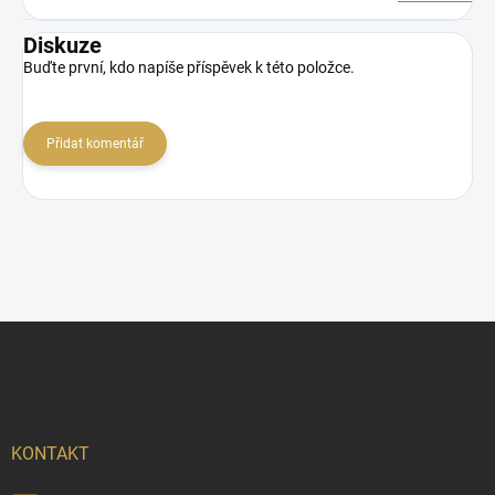
Diskuze
Buďte první, kdo napíše příspěvek k této položce.
Přidat komentář
Z
á
p
a
t
í
KONTAKT