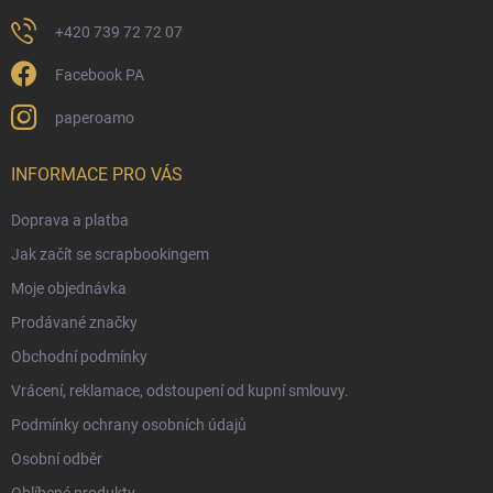
u
+420 739 72 72 07
Facebook PA
paperoamo
INFORMACE PRO VÁS
Doprava a platba
Jak začít se scrapbookingem
Moje objednávka
Prodávané značky
Obchodní podmínky
Vrácení, reklamace, odstoupení od kupní smlouvy.
Podmínky ochrany osobních údajů
Osobní odběr
Oblíbené produkty