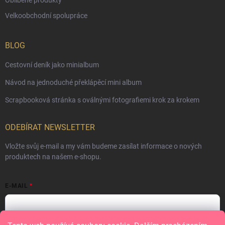
Velkoobchodní spolupráce
BLOG
Cestovní deník jako minialbum
Návod na jednoduché překlápěcí mini album
Scrapbooková stránka s oválnými fotografiemi krok za krokem
ODEBÍRAT NEWSLETTER
Vložte svůj e-mail a my vám budeme zasílat informace o nových
produktech na našem e-shopu.
E-MAIL