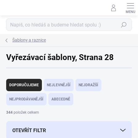
Přejít
na
obsah
Hledat
Šablony a raznice
Vyřezávací šablony
, Strana 28
Ř
a
DOPORUČUJEME
NEJLEVNĚJŠÍ
NEJDRAŽŠÍ
z
e
NEJPRODÁVANĚJŠÍ
ABECEDNĚ
n
í
344
položek celkem
p
r
OTEVŘÍT FILTR
o