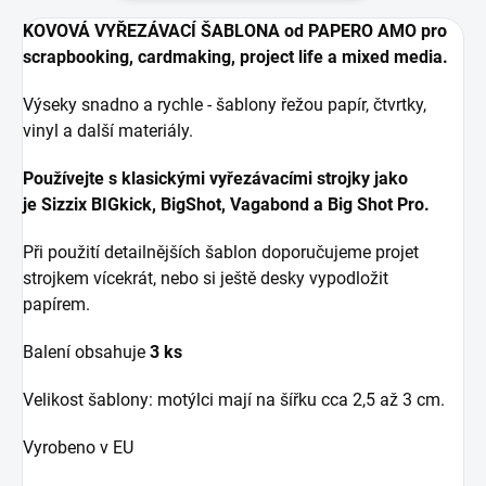
KOVOVÁ VYŘEZÁVACÍ ŠABLONA od PAPERO AMO pr
o
scrapbooking, cardmaking, project life a mixed media.
Výseky snadno a rychle - šablony řežou papír, čtvrtky,
vinyl a další materiály.
Používejte s klasickými vyřezávacími strojky jako
je
Sizzix BIGkick, BigShot, Vagabond a Big Shot Pro.
Při použití detailnějších šablon doporučujeme projet
strojkem vícekrát, nebo si ještě desky vypodložit
papírem.
Balení obsahuje
3 ks
Velikost šablony: motýlci mají na šířku cca 2,5 až 3 cm.
Vyrobeno v EU