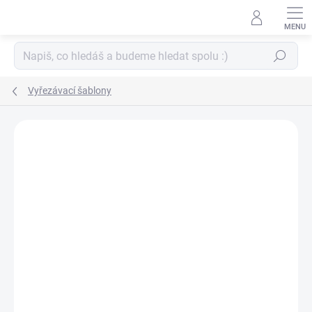
Přejít
na
obsah
Hledat
Vyřezávací šablony
ZNAČKA:
PAPERO AMO ♥