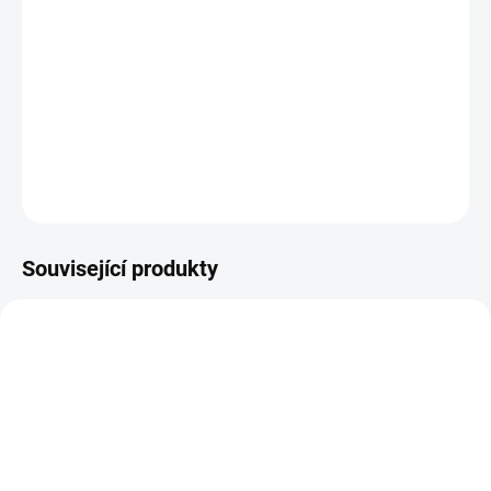
−
+
PŘIDAT DO KOŠÍKU
Vyřezávací šablona motýlci.
DETAILNÍ INFORMACE
ZEPTAT SE
HLÍDAT
Související produkty
SKLADEM
SKLADEM