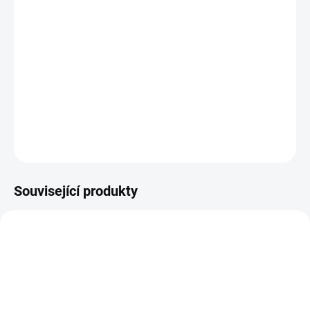
11.8.2026
−
+
PŘIDAT DO KOŠÍKU
Sada vyřezávacích šablon.
DETAILNÍ INFORMACE
ZEPTAT SE
HLÍDAT
Související produkty