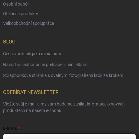
Osobní odběr
Oblíbené produkty
Velkoobchodní spolupráce
BLOG
Cestovní deník jako minialbum
Návod na jednoduché překlápěcí mini album
Scrapbooková stránka s oválnými fotografiemi krok za krokem
ODEBÍRAT NEWSLETTER
Vložte svůj e-mail a my vám budeme zasílat informace o nových
produktech na našem e-shopu.
E-MAIL