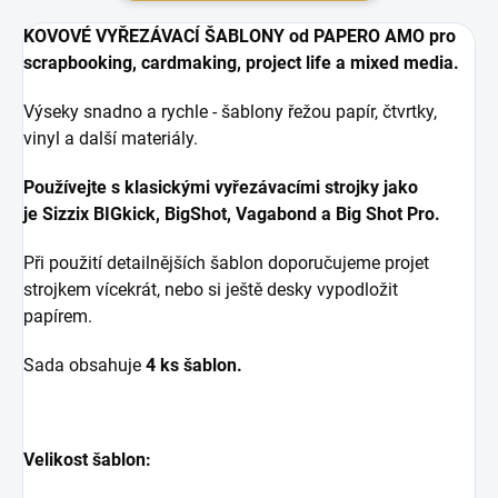
KOVOVÉ VYŘEZÁVACÍ ŠABLONY od PAPERO AMO pr
o
scrapbooking, cardmaking, project life a mixed media.
Výseky snadno a rychle - šablony řežou papír, čtvrtky,
vinyl a další materiály.
Používejte s klasickými vyřezávacími strojky jako
je
Sizzix BIGkick, BigShot, Vagabond a Big Shot Pro.
Při použití detailnějších šablon doporučujeme projet
strojkem vícekrát, nebo si ještě desky vypodložit
papírem.
Sada obsahuje
4 ks šablon.
Velikost šablon: