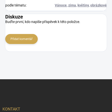
podle tématu
:
Vánoce
,
zima
,
květiny
,
obrázkové
Diskuze
Buďte první, kdo napíše příspěvek k této položce.
Přidat komentář
Z
á
p
a
t
í
KONTAKT