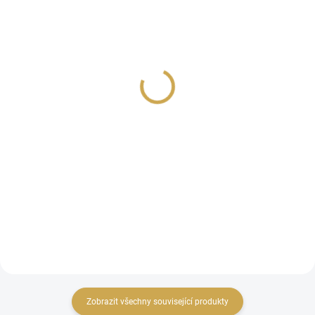
SKLADEM
SKLADEM
(>10 KS)
(>10 KS)
Vyřezávací šablona -
Vyřezávací šablona -
CYPŘIŠEK
VĚTVIČKA CESMÍNY
49 Kč
99 Kč
40,50 Kč bez DPH
81,82 Kč bez DPH
DO KOŠÍKU
DO KOŠÍKU
Vyřezávací šablona větvičky.
Vyřezávací šablona větvičky
cesmíny.
Zobrazit všechny související produkty