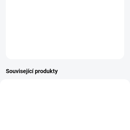
−
+
PŘIDAT DO KOŠÍKU
Vyřezávací šablona tulipán.
DETAILNÍ INFORMACE
ZEPTAT SE
HLÍDAT
Související produkty
SKLADEM
SKLADEM