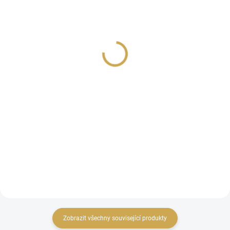
(>10 KS)
(>10 KS)
Vyřezávací šablony -
Vyřezávací šablony -
JARNÍ KYTKA
JARNÍ VĚTVIČKA
129 Kč
69 Kč
106,61 Kč bez DPH
57,02 Kč bez DPH
DO KOŠÍKU
DO KOŠÍKU
Vyřezávací šablona jarní kytka.
Vyřezávací šablona jarní
větvička.
Zobrazit všechny související produkty