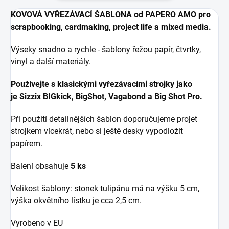
KOVOVÁ VYŘEZÁVACÍ ŠABLONA od PAPERO AMO pr
o
scrapbooking, cardmaking, project life a mixed media.
Výseky snadno a rychle - šablony řežou papír, čtvrtky,
vinyl a další materiály.
Používejte s klasickými vyřezávacími strojky jako
je
Sizzix BIGkick, BigShot, Vagabond a Big Shot Pro.
Při použití detailnějších šablon doporučujeme projet
strojkem vícekrát, nebo si ještě desky vypodložit
papírem.
Balení obsahuje
5 ks
Velikost šablony: stonek tulipánu má na výšku 5 cm,
výška okvětního lístku je cca 2,5 cm.
Vyrobeno v EU