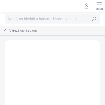
Přejít
na
obsah
Hledat
Vyřezávací šablony
ZNAČKA:
PAPERO AMO ♥