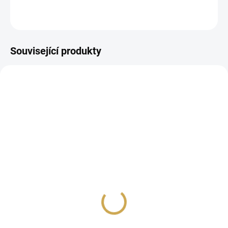
ZEPTAT SE
HLÍDAT
Související produkty
SKLADEM
SKLADEM
(>10 KS)
(>10 KS)
Vyřezávací šablona -
Vyřezávací šablona -
BEZINKA
DUBOVÝ LÍSTEK
59 Kč
59 Kč
48,76 Kč bez DPH
48,76 Kč bez DPH
DO KOŠÍKU
DO KOŠÍKU