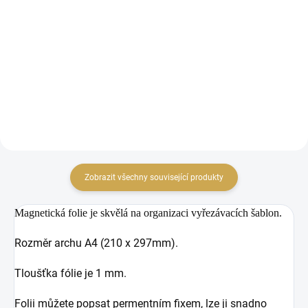
Vyřezávací šablona bezinky.
Vyřezávací šablona
lístku.
Zobrazit všechny související produkty
Magnetická folie je skvělá na organizaci vyřezávacích šablon.
Rozměr archu A4 (210 x 297mm).
Tloušťka fólie je 1 mm.
Folii můžete popsat permentním fixem, lze ji snadno