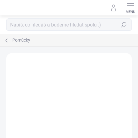
Přejít
na
obsah
Hledat
Pomůcky