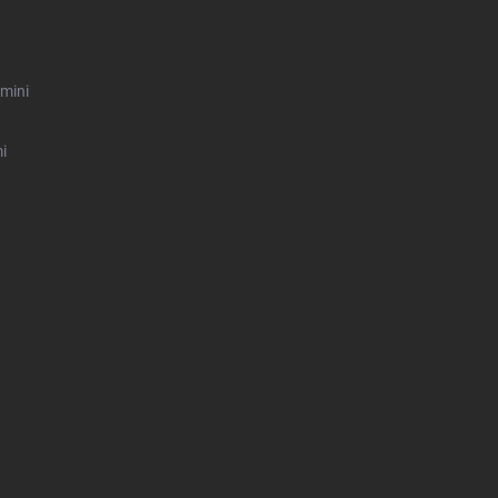
mini
i