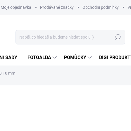
Moje objednávka
Prodávané značky
Obchodní podmínky
V
Hledat
NÍ SADY
FOTOALBA
POMŮCKY
DIGI PRODUKT
KO 10 mm
29 Kč
23,97 Kč bez DPH
Měrná
SKLADEM
(>10 KS)
cena: