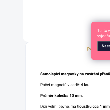
RŮŽOVÁ magnetická folie v archu
A4.
Tento 
vyjadřu
Nast
Popis
Samolepící magnetky na zavírání přáníč
Počet magnetů v sadě:
4 ks.
Průměr kolečka 10 mm.
Drží velmi pevně, má
tloušťku cca 1 mm