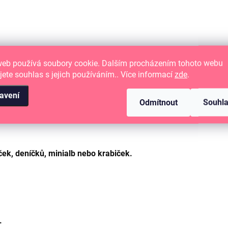
ČERNÁ magnetická folie v ar
A4.
web používá soubory cookie. Dalším procházením tohoto webu
jete souhlas s jejich používáním.. Více informací
zde
.
avení
Odmítnout
Souhl
ek, deníčků, minialb nebo krabiček.
.