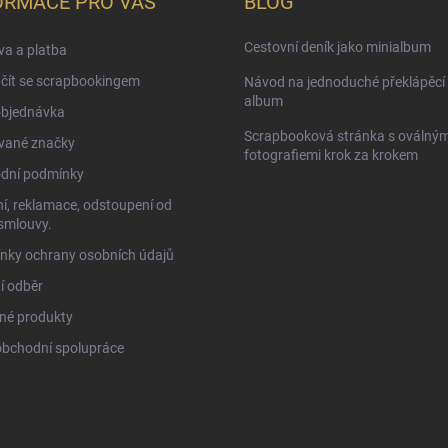
ORMACE PRO VÁS
BLOG
Cestovní deník jako minialbum
a a platba
čít se scrapbookingem
Návod na jednoduché překlápěcí 
album
objednávka
Scrapbooková stránka s oválným
vané značky
fotografiemi krok za krokem
dní podmínky
í, reklamace, odstoupení od
smlouvy.
nky ochrany osobních údajů
í odběr
né produkty
obchodní spolupráce