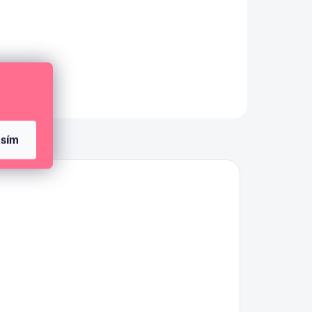
chu
Samolepící mini magnet
ve
tvaru kolečka na zavírání.
Diskuze
asím