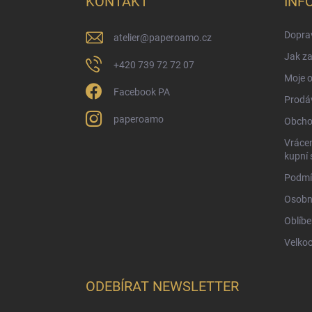
KONTAKT
INF
t
í
Doprav
atelier
@
paperoamo.cz
Jak za
+420 739 72 72 07
Moje 
Facebook PA
Prodá
paperoamo
Obcho
Vrácen
kupní 
Podmí
Osobn
Oblíbe
Velko
ODEBÍRAT NEWSLETTER