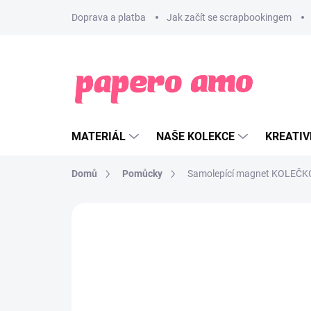
Přejít
Doprava a platba
Jak začít se scrapbookingem
na
obsah
MATERIÁL
NAŠE KOLEKCE
KREATIV
Domů
Pomůcky
Samolepící magnet KOLEČ
ZNAČKA:
PAPERO AMO ♥