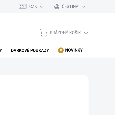
CZK
ČEŠTINA
rácení, reklamace, odstoupení od kupní smlouvy.
Podmínky ochrany 
PRÁZDNÝ KOŠÍK
NÁKUPNÍ
KOŠÍK
NOVINKY
AKCE
Y
DÁRKOVÉ POUKAZY