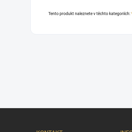
Tento produkt naleznete v těchto kategoriích:
Z
á
p
a