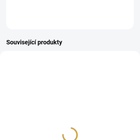
DETAILNÍ INFORMACE
ZEPTAT SE
HLÍDAT
Související produkty
SKLADEM
SKLADEM
(>10 KS)
(>10 KS)
Vyřezávací šablona -
Vyřezávací šablona -
BEZINKA
DUBOVÝ LÍSTEK
59 Kč
59 Kč