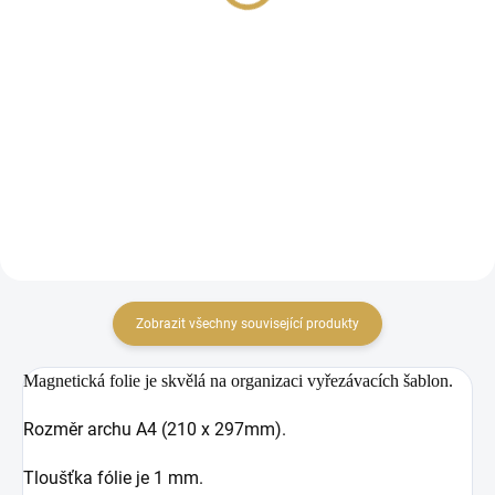
48,76 Kč bez DPH
48,76 Kč bez DPH
DO KOŠÍKU
DO KOŠÍKU
Vyřezávací šablona bezinky.
Vyřezávací šablona
lístku.
Zobrazit všechny související produkty
Magnetická folie je skvělá na organizaci vyřezávacích šablon.
Rozměr archu A4 (210 x 297mm).
Tloušťka fólie je 1 mm.