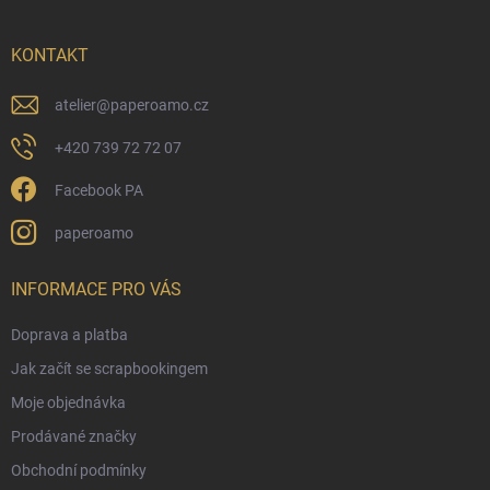
a
t
í
KONTAKT
atelier
@
paperoamo.cz
+420 739 72 72 07
Facebook PA
paperoamo
INFORMACE PRO VÁS
Doprava a platba
Jak začít se scrapbookingem
Moje objednávka
Prodávané značky
Obchodní podmínky