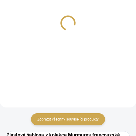
Papírové visačky v
lněném vzhledu -
lněném vzhledu -
Murmures / Zelená
Murmures / Růžová
149 Kč
149 Kč
123,14 Kč bez DPH
123,14 Kč bez DPH
Detail
DO KOŠÍKU
Dekorativní papírové
Dekorativní papírové
visačky s lněným vzorem
visačky s lněným vzorem
Zobrazit všechny související produkty
Plastová šablona z kolekce Murmures francouzské