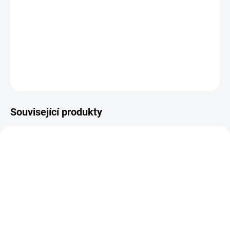
Plastová šablona s něžným květinovým motivem pro
mixed media techniky.
DETAILNÍ INFORMACE
ZEPTAT SE
HLÍDAT
Související produkty
NOVINKA
NOVINKA
NA DOTAZ
SKLADEM
(1 KS)
Papírové visačky v