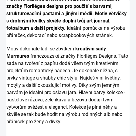
značky Floriléges designs pro použití s barvami,
strukturovacími pastami a jinými médii. Motiv větvičky
s drobnými kvítky skvěle doplní tvůj art journal,
fotoalbum a další projekty.
Ideální pomůcka na výrobu
přáníček, dekorací nebo scrapbookových stránek.
Motiv dokonale ladí se zbytkem
kreativní sady
Murmures
franczouzské značky Floriléges Designs. Tato
sada na tvoření z papíru dodá všem tvým kreativním
projektům romantický nádech. Je dokonale něžná, s
prvky vintage a shabby chic stylu. Najdeš v ní květiny,
motýly a další okouzlující motivy. Díky svým jemným
barvám je ideální pro oslavu jara. Hlavní barvy kolekce -
pastelově růžová, zelenkavá a béžová dodají tvým
výtvorům svěžest a eleganci. Kolekce je plná něhy a
skvěle se tak bude hodit na výrobu rodinných alb nebo
přáníček pro ženy a dívky.