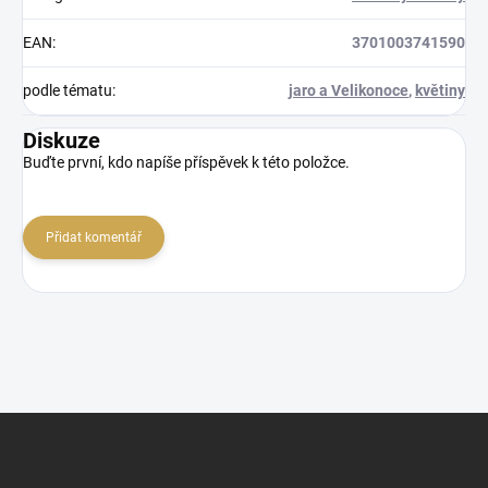
EAN
:
3701003741590
podle tématu
:
jaro a Velikonoce
,
květiny
Diskuze
Buďte první, kdo napíše příspěvek k této položce.
Přidat komentář
Z
á
p