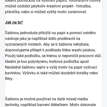
ideální pomůckou na vyšívání papíru. Vyšívanými motivy
můžeš ozdobit jakýkoliv kreativní projekt - fotoalba,
přáníčka, nebo si můžeš vyšitý motiv zarámovat.
Jak na to?
Šablonu jednoduše přiložíš na papír a pomocí ostrého
nástroje jako je například šídlo proděravíš na
vyznačených místech. Aby se ti šablona nehýbala,
doporučujeme přilepit k podkladu třeba washi páskou.
Použij také podložku, se kterou si neponičíš pracovní stůl.
Ideální je kus polystyrenu, korková podložka apod.
Následně šablonu sejmi a vyšij motiv na papír vyšívací
bavlnkou. Výšivku si také můžeš dozdobit korálky nebo
flitry.
Šablonu je možné používat na další mixed media
techniky, například barvení štětečkem. Motiv dokonale