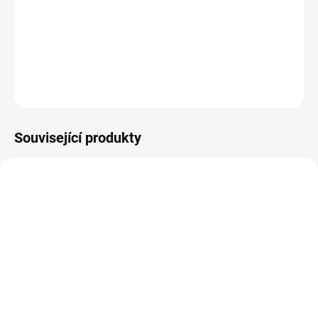
Děrovaná plastová šablona vhodná na vyšívání papíru
DETAILNÍ INFORMACE
ZEPTAT SE
HLÍDAT
Související produkty
NOVINKA
NOVINKA
NA DOTAZ
SKLADEM
(1 KS)
Papírové visačky v
Papírové visačky v
lněném vzhledu -