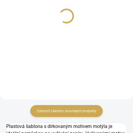
lněném vzhledu -
Murmures / Zelená
Murmures / Růžová
149 Kč
149 Kč
123,14 Kč bez DPH
123,14 Kč bez DPH
Detail
DO KOŠÍKU
Dekorativní papírové
Dekorativní papírové
visačky s lněným vzorem
visačky s lněným vzorem
Zobrazit všechny související produkty
Plastová šablona s dírkovaným motivem motýla je