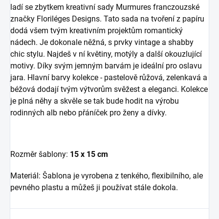
ladí se zbytkem kreativní sady Murmures franczouzské
značky Floriléges Designs. Tato sada na tvoření z papíru
dodá všem tvým kreativním projektům romantický
nádech. Je dokonale něžná, s prvky vintage a shabby
chic stylu. Najdeš v ní květiny, motýly a další okouzlující
motivy. Díky svým jemným barvám je ideální pro oslavu
jara. Hlavní barvy kolekce - pastelově růžová, zelenkavá a
béžová dodají tvým výtvorům svěžest a eleganci. Kolekce
je plná něhy a skvěle se tak bude hodit na výrobu
rodinných alb nebo přáníček pro ženy a dívky.
Rozměr šablony:
15 x 15 cm
Materiál: Šablona je vyrobena z tenkého, flexibilního, ale
pevného plastu a můžeš ji používat stále dokola.