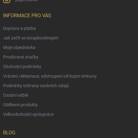
INFORMACE PRO VÁS
Doprava a platba
Jak začít se scrapbookingem
Moje objednávka
Prodávané značky
Obchodní podmínky
Vrácení, reklamace, odstoupení od kupní smlouvy.
Podmínky ochrany osobních údajů
Osobní odběr
Oblíbené produkty
Velkoobchodní spolupráce
BLOG