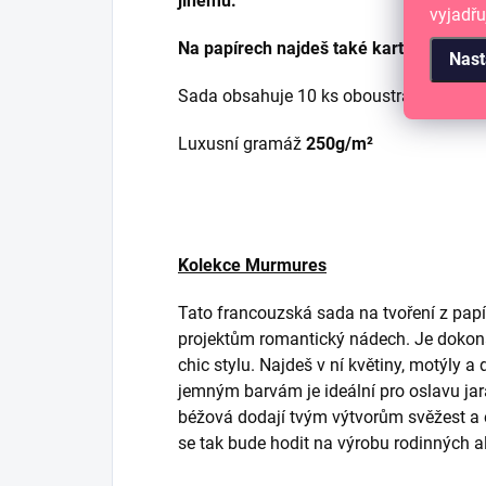
jinému.
vyjadřu
Na papírech najdeš také kartičky k vystř
Nast
Sada obsahuje 10 ks oboustranných pa
Luxusní gramáž
250g/m²
Kolekce Murmures
Tato francouzská sada na tvoření z pap
projektům romantický nádech. Je dokona
chic stylu. Najdeš v ní květiny, motýly a
jemným barvám je ideální pro oslavu jar
béžová dodají tvým výtvorům svěžest a e
se tak bude hodit na výrobu rodinných a