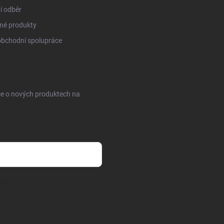
í odběr
né produkty
obchodní spolupráce
ce o nových produktech na
sobních údajů