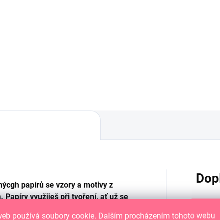
DO KOŠÍKU
DO KOŠÍKU
orativní papírové visačky
Dekorativní papírové visa
něným vzorem
s lněným vzorem
Dop
ýcgh papírů se vzory a motivy z
Papíry využiješ při tvoření, ať už se
álních handmade přání nebo něčemu
web používá soubory cookie. Dalším procházením tohoto webu