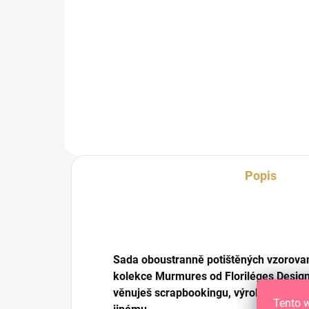
Detail
Dekorativní papírové visačky
Dek
s lněným vzorem
s l
Popis
Sada oboustranně potištěných vzorovan
kolekce Murmures od Floriléges Design. 
věnuješ scrapbookingu, výrobě origin
Tento 