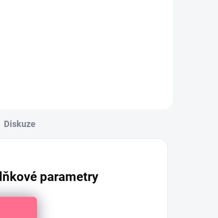
Děrovaná plastová šablona
čky
vhodná na vyšívání papíru
Diskuze
lňkové parametry