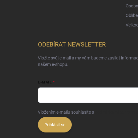
Osobn
Oblíbe
Velko
ODEBÍRAT NEWSLETTER
Vložte svůj e-mail a my vám budeme zasílat informa
našem e-shopu.
E-MAIL
Vložením e-mailu souhlasíte s
podmínkami ochrany o
Přihlásit se