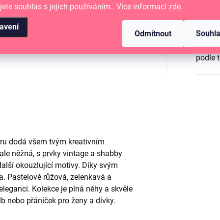
Katego
jete souhlas s jejich používáním.. Více informací
zde
.
ižení, štítky a nápisy.
avení
EAN
:
Odmítnout
Souhl
pírů
12" x 12"
(30,5 x 30,5 cm).
podle 
íru dodá všem tvým kreativním
le něžná, s prvky vintage a shabby
 další okouzlující motivy. Díky svým
a. Pastelově růžová, zelenkavá a
leganci. Kolekce je plná něhy a skvěle
lb nebo přáníček pro ženy a dívky
.