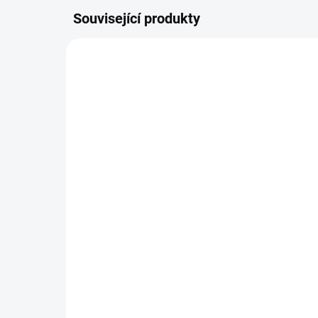
Související produkty
NOVINKA
NOVIN
NA DOTAZ
Papírové visačky v
Pap
lněném vzhledu -
ln
Murmures / Zelená
Mu
149 Kč
14
123,14 Kč bez DPH
123