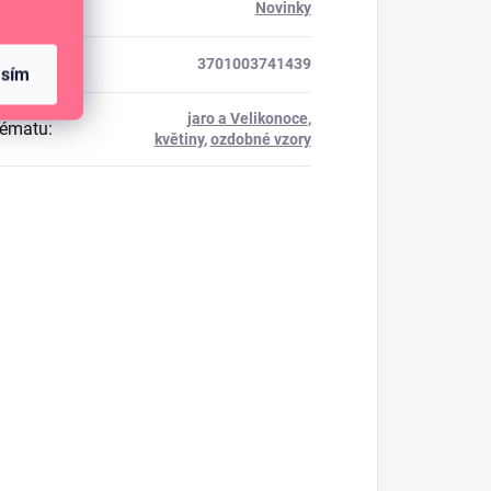
rie
:
Novinky
3701003741439
asím
jaro a Velikonoce
,
tématu
:
květiny
,
ozdobné vzory