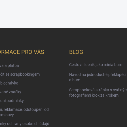
ORMACE PRO VÁS
BLOG
Cestovní deník jako minialbum
a a platba
čít se scrapbookingem
Návod na jednoduché překlápěcí 
album
objednávka
Scrapbooková stránka s oválným
vané značky
fotografiemi krok za krokem
dní podmínky
í, reklamace, odstoupení od
smlouvy.
nky ochrany osobních údajů