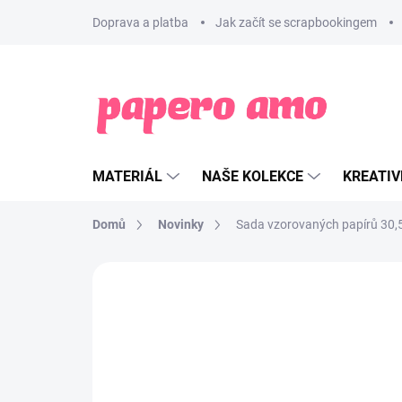
Přejít
Doprava a platba
Jak začít se scrapbookingem
na
obsah
MATERIÁL
NAŠE KOLEKCE
KREATIV
Domů
Novinky
Sada vzorovaných papírů 30,
ZNAČKA:
FLORILÉGES DESIGN
NOVINKA