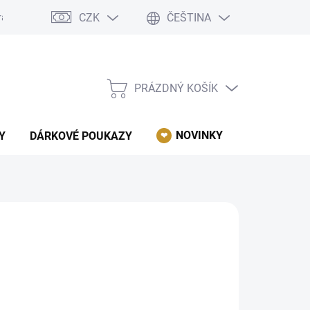
CZK
ČEŠTINA
rácení, reklamace, odstoupení od kupní smlouvy.
Podmínky ochrany 
PRÁZDNÝ KOŠÍK
NÁKUPNÍ
KOŠÍK
NOVINKY
AKCE
Y
DÁRKOVÉ POUKAZY