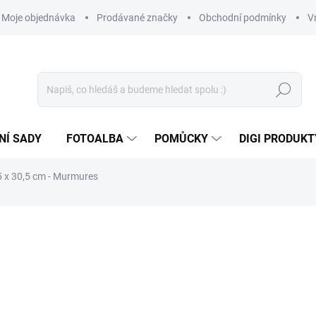
Moje objednávka
Prodávané značky
Obchodní podmínky
V
Hledat
NÍ SADY
FOTOALBA
POMŮCKY
DIGI PRODUKT
5 x 30,5 cm - Murmures
349 Kč
288,43 Kč bez DPH
Měrná
NA DOTAZ