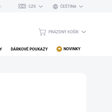
CZK
ČEŠTINA
rácení, reklamace, odstoupení od kupní smlouvy.
Podmínky ochrany 
PRÁZDNÝ KOŠÍK
NÁKUPNÍ
KOŠÍK
NOVINKY
AKCE
Y
DÁRKOVÉ POUKAZY