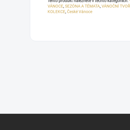
Tento produkt naleznete v těchto kategoriích:
VÁNOCE
,
SEZÓNA A TÉMATA
,
VÁNOČNÍ TVOŘ
KOLEKCE
,
České Vánoce
Z
á
p