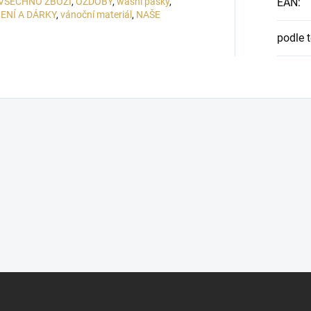
VŠECHNO ZBOŽÍ
,
OZDOBY
,
washi pásky
,
EAN
:
ENÍ A DÁRKY
,
vánoční materiál
,
NAŠE
podle 