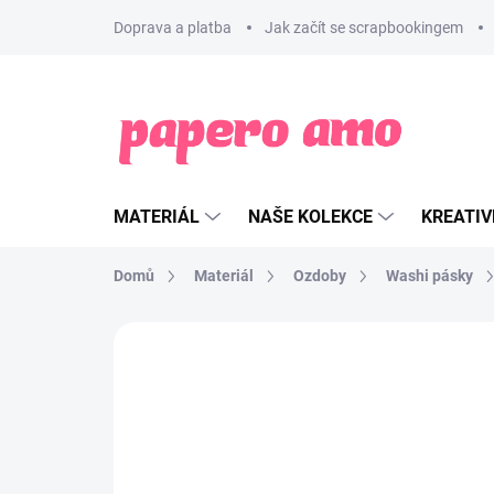
Přejít
Doprava a platba
Jak začít se scrapbookingem
na
obsah
MATERIÁL
NAŠE KOLEKCE
KREATIV
Domů
Materiál
Ozdoby
Washi pásky
ZNAČKA:
PAPERO AMO ♥