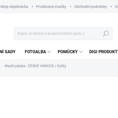
Moje objednávka
Prodávané značky
Obchodní podmínky
V
Hledat
NÍ SADY
FOTOALBA
POMŮCKY
DIGI PRODUKT
Washi páska - ČESKÉ VÁNOCE / Kytky
69 Kč
57,02 Kč bez DPH
Měrná
SKLADEM
(>10 KS)
cena: