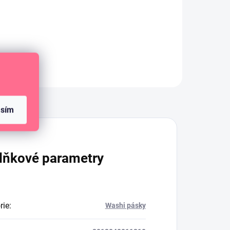
Vánoční deníček s
potištěným obalem.
Diskuze
asím
lňkové parametry
rie
:
Washi pásky