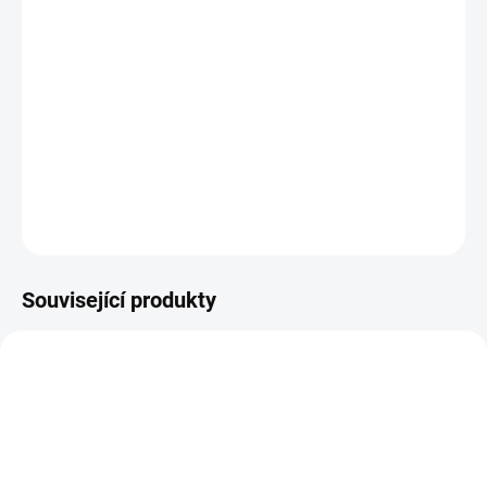
11.8.2026
−
+
PŘIDAT DO KOŠÍKU
Washi páska z kolekce ČESKÉ VÁNOCE.
DETAILNÍ INFORMACE
ZEPTAT SE
HLÍDAT
Související produkty