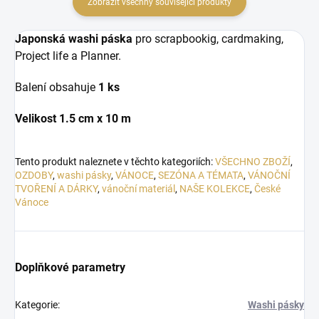
Zobrazit všechny související produkty
Japonská washi páska
pro scrapbookig, cardmaking,
Project life a Planner.
Balení obsahuje
1 ks
Velikost 1.5 cm x 10 m
Tento produkt naleznete v těchto kategoriích:
VŠECHNO ZBOŽÍ
,
OZDOBY
,
washi pásky
,
VÁNOCE
,
SEZÓNA A TÉMATA
,
VÁNOČNÍ
TVOŘENÍ A DÁRKY
,
vánoční materiál
,
NAŠE KOLEKCE
,
České
Vánoce
Doplňkové parametry
Kategorie
:
Washi pásky