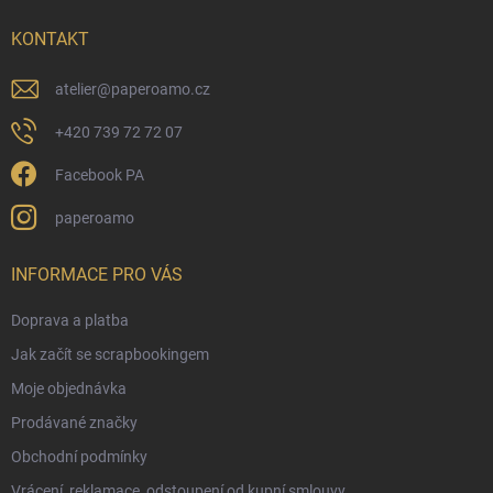
t
í
KONTAKT
atelier
@
paperoamo.cz
+420 739 72 72 07
Facebook PA
paperoamo
INFORMACE PRO VÁS
Doprava a platba
Jak začít se scrapbookingem
Moje objednávka
Prodávané značky
Obchodní podmínky
Vrácení, reklamace, odstoupení od kupní smlouvy.