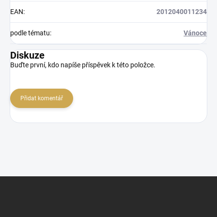
EAN
:
2012040011234
podle tématu
:
Vánoce
Diskuze
Buďte první, kdo napíše příspěvek k této položce.
Přidat komentář
Z
á
p
a