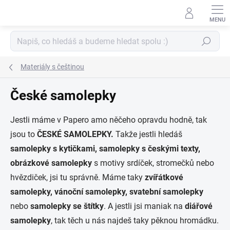
Přejít
na
obsah
Hledat
Materiály s češtinou
České samolepky
Jestli máme v Papero amo něčeho opravdu hodně, tak
jsou to
ČESKÉ
SAMOLEPKY.
Takže jestli hledáš
samolepky s kytičkami, samolepky s českými texty,
obrázkové samolepky
s motivy srdíček, stromečků nebo
hvězdiček, jsi tu správně. Máme taky
zvířátkové
samolepky, vánoční samolepky, svatební samolepky
nebo
samolepky se štítky
. A jestli jsi maniak na
diářové
samolepky
, tak těch u nás najdeš taky pěknou hromádku.