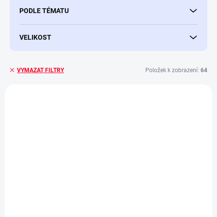
PODLE TÉMATU
VELIKOST
Položek k zobrazení:
64
VYMAZAT FILTRY
V
ý
NOVINKA
p
i
s
p
r
o
d
u
k
t