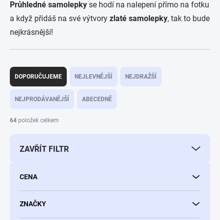
Průhledné samolepky
se hodí na nalepení přímo na fotku
a když přidáš na své výtvory
zlaté samolepky
, tak to bude
nejkrásnější!
Ř
a
DOPORUČUJEME
NEJLEVNĚJŠÍ
NEJDRAŽŠÍ
z
e
NEJPRODÁVANĚJŠÍ
ABECEDNĚ
n
í
64
položek celkem
p
r
ZAVŘÍT FILTR
o
d
u
CENA
k
t
ů
ZNAČKY