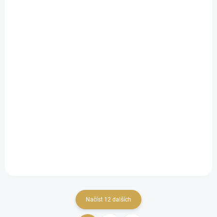
SKLADEM
(6 KS)
Samolepky - DIVOKÁ TUŽKA / DOKTOR
57 Kč
47,11 Kč bez DPH
DO KOŠÍKU
Papírové samolepky.
Načíst 12 dalších