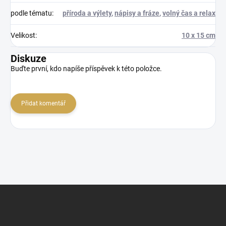
podle tématu
:
příroda a výlety
,
nápisy a fráze
,
volný čas a relax
Velikost
:
10 x 15 cm
Diskuze
Buďte první, kdo napíše příspěvek k této položce.
Přidat komentář
Z
á
p
a