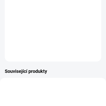
MŮŽEME
DORUČIT DO:
11.8.2026
−
+
PŘIDAT DO KOŠÍKU
Průhledné samolepky z kolekce LÉTO VE MĚSTĚ.
DETAILNÍ INFORMACE
ZEPTAT SE
HLÍDAT
Související produkty
NOVINKA