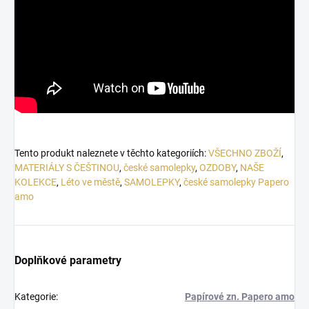
Tento produkt naleznete v těchto kategoriích:
VŠECHNO ZBOŽÍ
,
MATERIÁLY S ČEŠTINOU
,
české samolepky
,
OZDOBY
,
NAŠE
KOLEKCE
,
Léto ve městě
,
SAMOLEPKY
,
české samolepky Papero
amo
Doplňkové parametry
Kategorie
:
Papírové zn. Papero amo