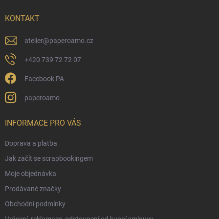
t
í
KONTAKT
atelier
@
paperoamo.cz
+420 739 72 72 07
Facebook PA
paperoamo
INFORMACE PRO VÁS
Doprava a platba
Jak začít se scrapbookingem
Moje objednávka
Prodávané značky
Obchodní podmínky
Vrácení, reklamace, odstoupení od kupní smlouvy.