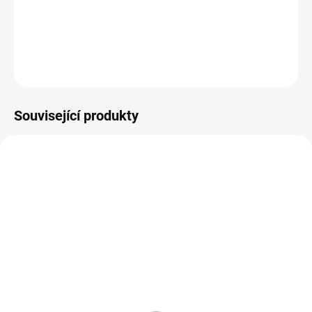
Papírové samolepky s frázemi.
DETAILNÍ INFORMACE
ZEPTAT SE
HLÍDAT
Související produkty
SKLADEM
SKLADEM
(>10 KS)
(10 KS)
České kartičky -
Samolepky - ROZKVETLÝ
ROZKVETLÝ DEN
DEN / Abeceda malá