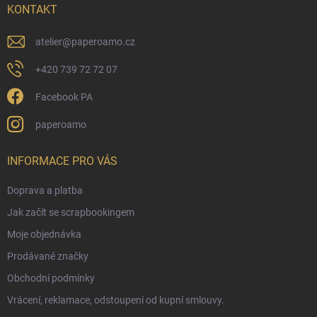
í
KONTAKT
atelier
@
paperoamo.cz
+420 739 72 72 07
Facebook PA
paperoamo
INFORMACE PRO VÁS
Doprava a platba
Jak začít se scrapbookingem
Moje objednávka
Prodávané značky
Obchodní podmínky
Vrácení, reklamace, odstoupení od kupní smlouvy.