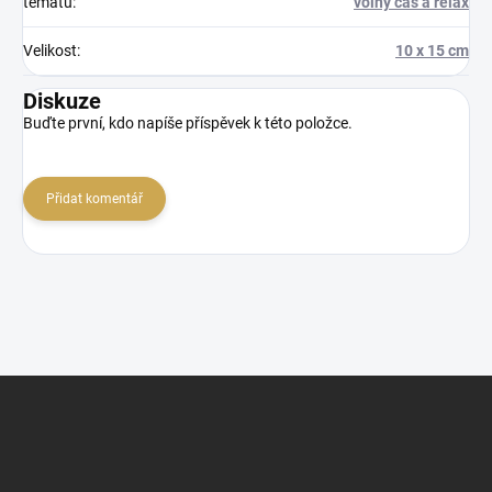
tématu
:
volný čas a relax
Velikost
:
10 x 15 cm
Diskuze
Buďte první, kdo napíše příspěvek k této položce.
Přidat komentář
Z
á
p
a
t