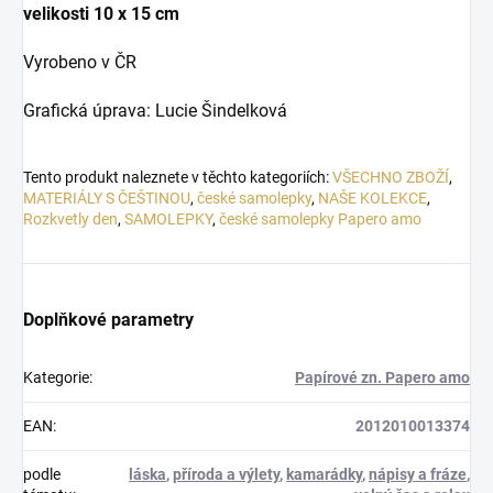
velikosti
10 x 15 cm
Vyrobeno v ČR
Grafická úprava: Lucie Šindelková
Tento produkt naleznete v těchto kategoriích:
VŠECHNO ZBOŽÍ
,
MATERIÁLY S ČEŠTINOU
,
české samolepky
,
NAŠE KOLEKCE
,
Rozkvetly den
,
SAMOLEPKY
,
české samolepky Papero amo
Doplňkové parametry
Kategorie
:
Papírové zn. Papero amo
EAN
:
2012010013374
podle
láska
,
příroda a výlety
,
kamarádky
,
nápisy a fráze
,