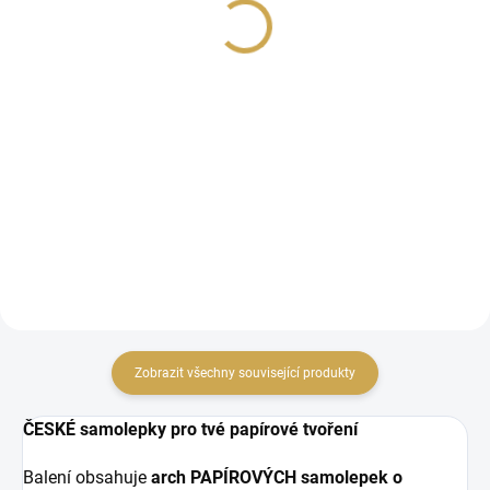
169 Kč
35 Kč
139,67 Kč bez DPH
28,93 Kč bez DPH
DO KOŠÍKU
DO KOŠÍKU
Designové kartičky na
Papírová abeceda z
scrapbook, do kapsových
kolekce ROZKVETLÝ
stránkek nebo diáře z
DEN.
kolekce ROZKVETLÝ
DEN.
Zobrazit všechny související produkty
ČESKÉ samolepky pro tvé papírové tvoření
Balení obsahuje
arch PAPÍROVÝCH samolepek o