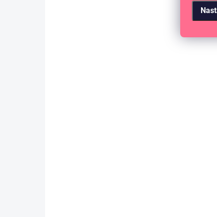
Nast
SKLADEM
(9 KS)
Papírové výseky - VÁNOČNÍ
VESNIČKA / #01 Věnec
149 Kč
123,14 Kč bez DPH