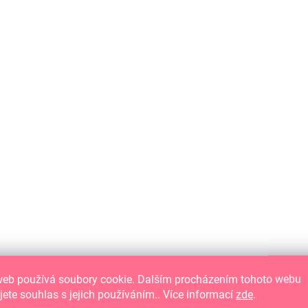
SKLADEM
(>10 KS)
Papírové výseky - ZIMNÍ AKVAREL /
Větvičky
79 Kč
65,29 Kč bez DPH
DO KOŠÍKU
Papírové výseky se zimními motivy.
web používá soubory cookie. Dalším procházením tohoto webu
jete souhlas s jejich používáním.. Více informací
zde
.