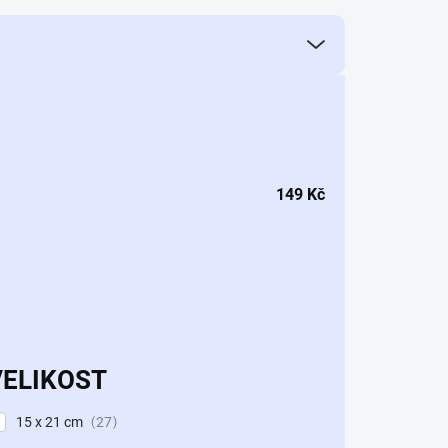
149
Kč
VELIKOST
15 x 21 cm
27