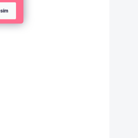
asím
SKLADEM
(>10 KS)
Papírové výseky - PODZIMNÍ SVĚT /
Dýňové Latté
79 Kč
65,29 Kč bez DPH