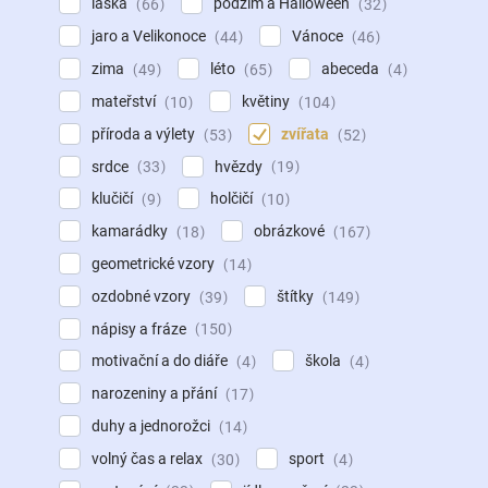
láska
podzim a Halloween
66
32
jaro a Velikonoce
Vánoce
44
46
zima
léto
abeceda
49
65
4
mateřství
květiny
10
104
příroda a výlety
zvířata
53
52
srdce
hvězdy
33
19
klučičí
holčičí
9
10
kamarádky
obrázkové
18
167
geometrické vzory
14
ozdobné vzory
štítky
39
149
nápisy a fráze
150
motivační a do diáře
škola
4
4
narozeniny a přání
17
duhy a jednorožci
14
volný čas a relax
sport
30
4