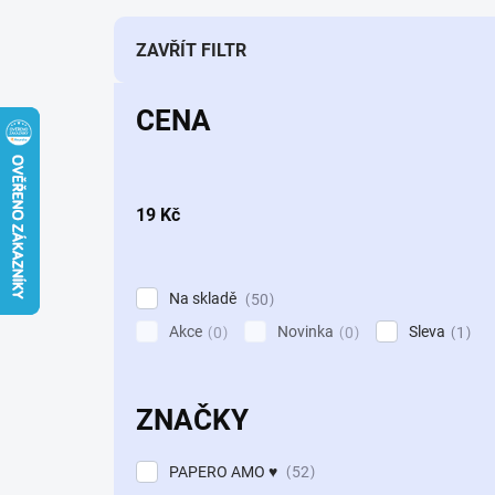
e
n
í
ZAVŘÍT FILTR
p
r
CENA
o
d
u
k
19
Kč
t
ů
Na skladě
50
Akce
Novinka
Sleva
0
0
1
ZNAČKY
PAPERO AMO ♥
52