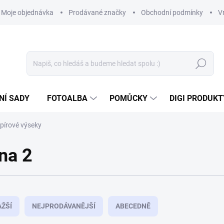
Moje objednávka
Prodávané značky
Obchodní podmínky
V
Hledat
NÍ SADY
FOTOALBA
POMŮCKY
DIGI PRODUKT
pírové výseky
ana 2
ŽŠÍ
NEJPRODÁVANĚJŠÍ
ABECEDNĚ