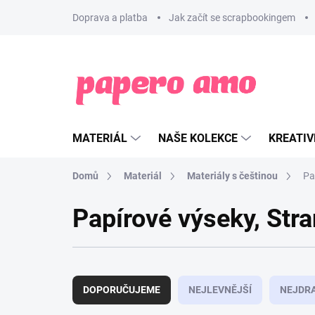
Přejít
Doprava a platba
Jak začít se scrapbookingem
na
obsah
MATERIÁL
NAŠE KOLEKCE
KREATIV
Domů
Materiál
Materiály s češtinou
Pa
Papírové výseky
, Str
Ř
a
DOPORUČUJEME
NEJLEVNĚJŠÍ
NEJDRA
z