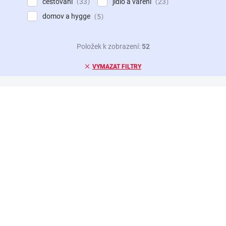
cestování
jídlo a vaření
33
23
domov a hygge
5
Položek k zobrazení:
52
VYMAZAT FILTRY