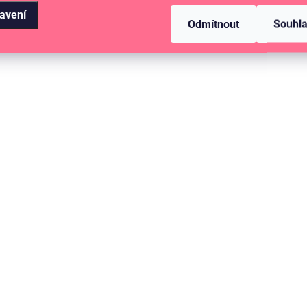
avení
Odmítnout
Souhl
SKLADEM
(>10 KS)
Papírové výseky - PODZIMNÍ SVĚT /
Na houbách
79 Kč
65,29 Kč bez DPH