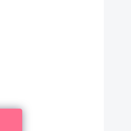
SKLADEM
(5 KS)
Papírové výseky - ZIMNÍ AKVAREL /
Štítky
79 Kč
65,29 Kč bez DPH
DO KOŠÍKU
Papírové výseky se zimními motivy.