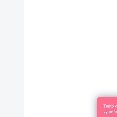
SKLADEM
(>10 KS)
Papírové výseky - PIKNIK NA LOUCE /
#03 Krásný den
149 Kč
123,14 Kč bez DPH
DO KOŠÍKU
Papírové výseky z kolekce PIKNIK NA
LOUCE / Picnic in the Meadow.
Tento 
vyjadřu