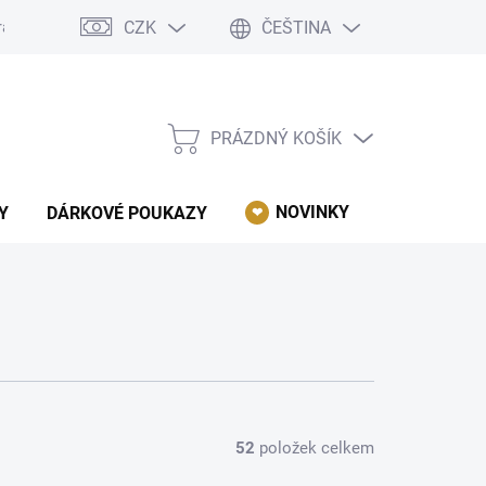
CZK
ČEŠTINA
rácení, reklamace, odstoupení od kupní smlouvy.
Podmínky ochrany 
PRÁZDNÝ KOŠÍK
NÁKUPNÍ
KOŠÍK
NOVINKY
AKCE
Y
DÁRKOVÉ POUKAZY
52
položek celkem