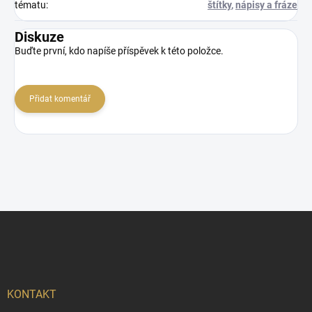
tématu
:
štítky
,
nápisy a fráze
Diskuze
Buďte první, kdo napíše příspěvek k této položce.
Přidat komentář
Z
á
p
a
t
í
KONTAKT