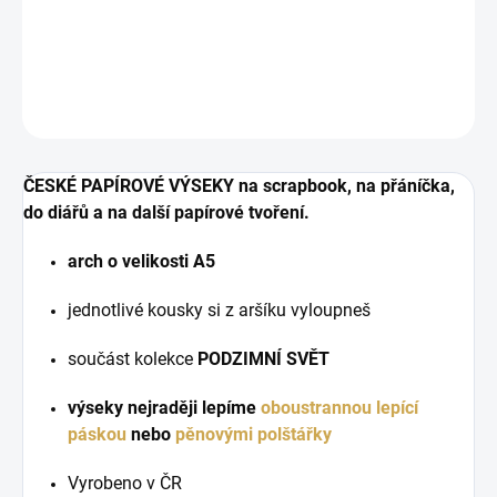
Papírové výseky s podzimními motivy.
DETAILNÍ INFORMACE
ZEPTAT SE
HLÍDAT
ČESKÉ PAPÍROVÉ VÝSEKY na scrapbook, na přáníčka,
do diářů a na další papírové tvoření.
arch o velikosti A5
jednotlivé kousky si z aršíku vyloupneš
součást kolekce
PODZIMNÍ SVĚT
výseky nejraději lepíme
oboustrannou lepící
páskou
nebo
pěnovými polštářky
Vyrobeno v ČR