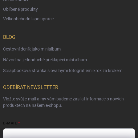
Oblíbené produkty
Velkoobchodní spolupráce
BLOG
Cestovní deník jako minialbum
Návod na jednoduché překlápěcí mini album
Scrapbooková stránka s oválnými fotografiemi krok za krokem
ODEBÍRAT NEWSLETTER
Vložte svůj e-mail a my vám budeme zasílat informace o nových
produktech na našem e-shopu.
E-MAIL