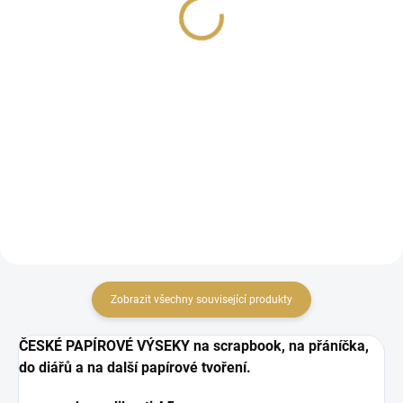
79 Kč
28,93 Kč bez DPH
65,29 Kč bez DPH
Detail
DO KOŠÍKU
Papírové samolepky se
Papírové výseky se slovy
slovy.
a obrázky.
Zobrazit všechny související produkty
ČESKÉ PAPÍROVÉ VÝSEKY na scrapbook, na přáníčka,
do diářů a na další papírové tvoření.