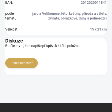
EAN
:
2012020011841
podle
jaro a Velikonoce
,
léto
,
květiny
,
příroda a výlety
,
tématu
:
zvířata
,
obrázkové
,
duhy a jednorožci
Velikost
:
15 x 21 cm
Diskuze
Buďte první, kdo napíše příspěvek k této položce.
Přidat komentář
Z
á