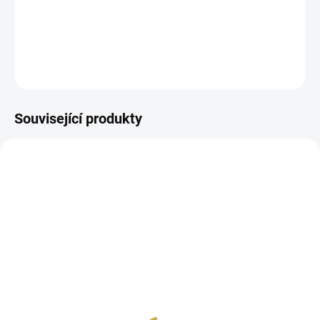
Papírové výseky s velikonočními motivy.
DETAILNÍ INFORMACE
ZEPTAT SE
HLÍDAT
Související produkty
SKLADEM
NA DOTAZ
(>10 KS)
Samolepky - POJĎME
Papírové výseky -
VEN / Fráze
POJĎME VEN / Duben
35 Kč