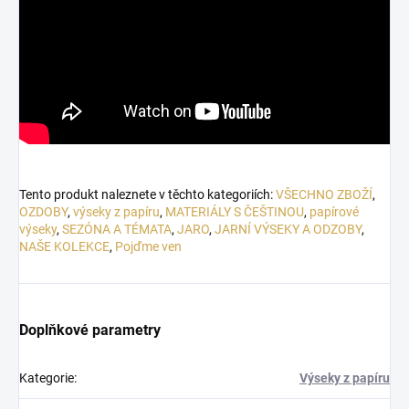
Tento produkt naleznete v těchto kategoriích:
VŠECHNO ZBOŽÍ
,
OZDOBY
,
výseky z papíru
,
MATERIÁLY S ČEŠTINOU
,
papírové
výseky
,
SEZÓNA A TÉMATA
,
JARO
,
JARNÍ VÝSEKY A ODZOBY
,
NAŠE KOLEKCE
,
Pojďme ven
Doplňkové parametry
Kategorie
:
Výseky z papíru