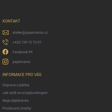
p
a
t
í
KONTAKT
atelier
@
paperoamo.cz
+420 739 72 72 07
Facebook PA
paperoamo
INFORMACE PRO VÁS
Doprava a platba
Jak začít se scrapbookingem
Moje objednávka
Prodávané značky