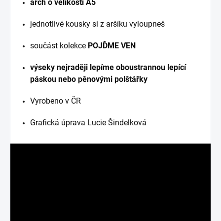
arch o velikosti A5
jednotlivé kousky si z aršíku vyloupneš
součást kolekce
POJĎME VEN
výseky nejraději lepíme oboustrannou lepící
páskou nebo pěnovými polštářky
Vyrobeno v ČR
Grafická úprava Lucie Šindelková