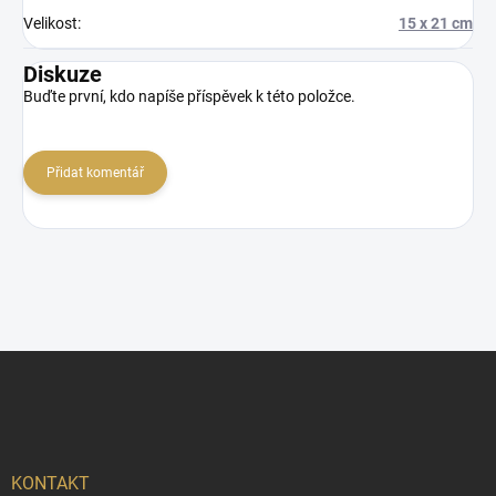
Velikost
:
15 x 21 cm
Diskuze
Buďte první, kdo napíše příspěvek k této položce.
Přidat komentář
Z
á
p
a
t
í
KONTAKT