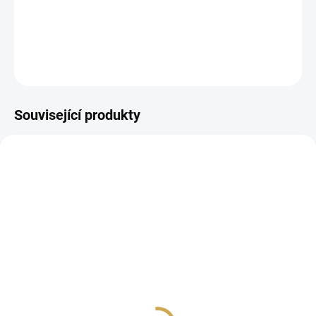
papírové výseky
DETAILNÍ INFORMACE
ZEPTAT SE
HLÍDAT
Související produkty
NA DOTAZ
SKLADEM
(8 KS)
Chipboardové výseky -
Samolepky - LÉTO U
LÉTO U MOŘE
MOŘE / Plážový život
99 Kč