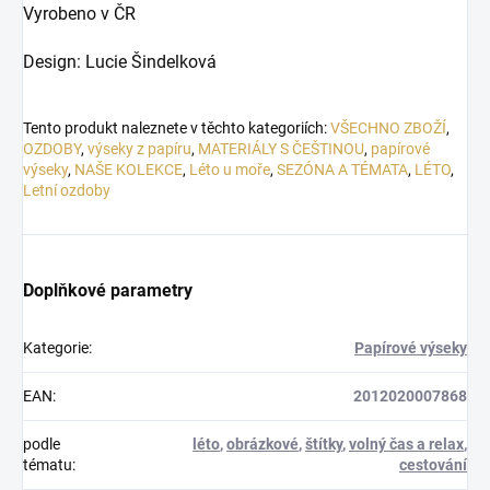
Vyrobeno v ČR
Design: Lucie Šindelková
Tento produkt naleznete v těchto kategoriích:
VŠECHNO ZBOŽÍ
,
OZDOBY
,
výseky z papíru
,
MATERIÁLY S ČEŠTINOU
,
papírové
výseky
,
NAŠE KOLEKCE
,
Léto u moře
,
SEZÓNA A TÉMATA
,
LÉTO
,
Letní ozdoby
Doplňkové parametry
Kategorie
:
Papírové výseky
EAN
:
2012020007868
podle
léto
,
obrázkové
,
štítky
,
volný čas a relax
,
tématu
:
cestování