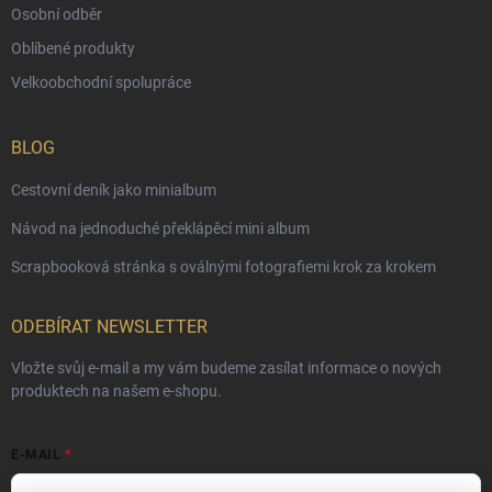
Osobní odběr
Oblíbené produkty
Velkoobchodní spolupráce
BLOG
Cestovní deník jako minialbum
Návod na jednoduché překlápěcí mini album
Scrapbooková stránka s oválnými fotografiemi krok za krokem
ODEBÍRAT NEWSLETTER
Vložte svůj e-mail a my vám budeme zasílat informace o nových
produktech na našem e-shopu.
E-MAIL