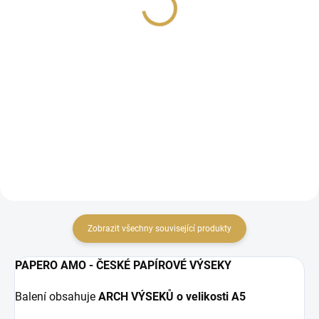
35 Kč
81,82 Kč bez DPH
28,93 Kč bez DPH
Detail
DO KOŠÍKU
chipboardové výseky
Papírové samolepky.
Zobrazit všechny související produkty
PAPERO AMO - ČESKÉ PAPÍROVÉ VÝSEKY
Balení obsahuje
ARCH VÝSEKŮ o velikosti A5