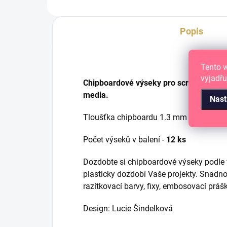
Popis
Tento 
vyjadřu
Chipboardové výseky pro scrapbooking,
media.
Nast
Tloušťka chipboardu 1.3 mm
Počet výseků v balení -
12 ks
Dozdobte si chipboardové výseky podle v
plasticky dozdobí Vaše projekty. Snadno 
razítkovací barvy, fixy, embosovací prášk
Design: Lucie Šindelková