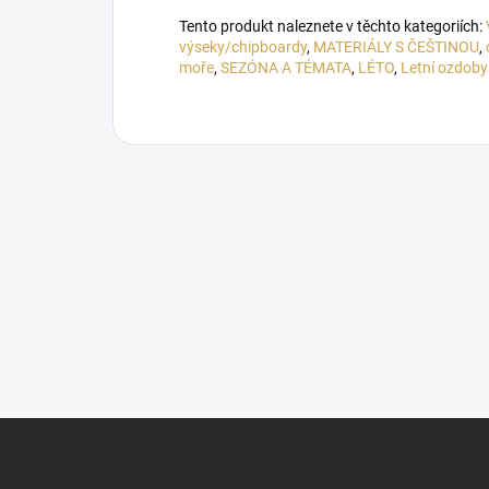
Tento produkt naleznete v těchto kategoriích:
výseky/chipboardy
,
MATERIÁLY S ČEŠTINOU
,
moře
,
SEZÓNA A TÉMATA
,
LÉTO
,
Letní ozdoby
Z
á
p