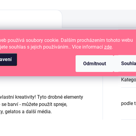
web používá soubory cookie. Dalším procházením tohoto webu
jete souhlas s jejich používáním.. Více informací
zde
.
 cardmaking, project life a mixed
Dop
avení
Odmítnout
Souhl
Katego
lastní kreativity! Tyto drobné elementy
podle 
se barví - můžete použít spreje,
y, gelatos a další média.