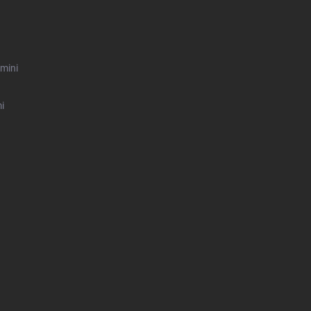
mini
i