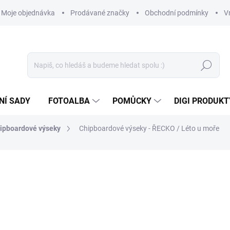
Moje objednávka
Prodávané značky
Obchodní podmínky
V
Hledat
NÍ SADY
FOTOALBA
POMŮCKY
DIGI PRODUKT
ipboardové výseky
Chipboardové výseky - ŘECKO / Léto u moře
79 Kč
65,29 Kč bez DPH
Měrná
SKLADEM
(>10 KS)
cena: