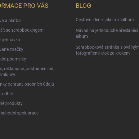
ORMACE PRO VÁS
BLOG
Cestovní deník jako minialbum
a a platba
čít se scrapbookingem
Návod na jednoduché překlápěcí 
album
objednávka
Scrapbooková stránka s oválným
vané značky
fotografiemi krok za krokem
dní podmínky
í, reklamace, odstoupení od
smlouvy.
nky ochrany osobních údajů
í odběr
né produkty
obchodní spolupráce