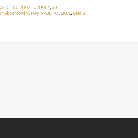
VŠECHNO ZBOŽÍ
,
OZDOBY
,
3D
chipboardové výseky
,
NAŠE KOLEKCE
,
Léto u