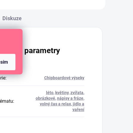
Diskuze
lňkové parametry
asím
rie
:
Chipboardové výseky
léto
,
květiny
,
zvířata
,
obrázkové
,
nápisy a fráze
,
tématu
:
volný čas a relax
,
jídlo a
vaření