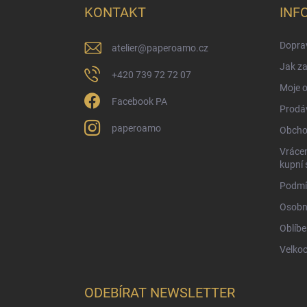
a
KONTAKT
INF
t
í
Doprav
atelier
@
paperoamo.cz
Jak za
+420 739 72 72 07
Moje 
Facebook PA
Prodá
paperoamo
Obcho
Vrácen
kupní 
Podmí
Osobn
Oblíbe
Velko
ODEBÍRAT NEWSLETTER