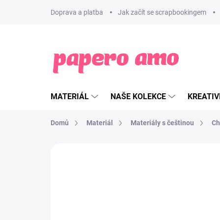
Přejít
Doprava a platba
Jak začít se scrapbookingem
na
obsah
MATERIÁL
NAŠE KOLEKCE
KREATIV
Domů
Materiál
Materiály s češtinou
Ch
ZNAČKA:
PAPERO AMO ♥