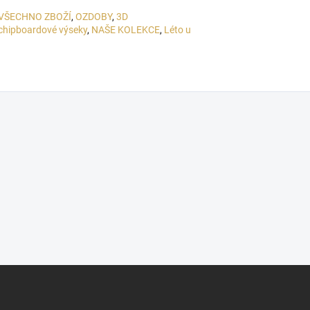
VŠECHNO ZBOŽÍ
,
OZDOBY
,
3D
chipboardové výseky
,
NAŠE KOLEKCE
,
Léto u