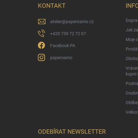
a
KONTAKT
INF
t
í
Doprav
atelier
@
paperoamo.cz
Jak za
+420 739 72 72 07
Moje 
Facebook PA
Prodá
paperoamo
Obcho
Vrácen
kupní 
Podmí
Osobn
Oblíbe
Velko
ODEBÍRAT NEWSLETTER