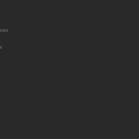
mini
i