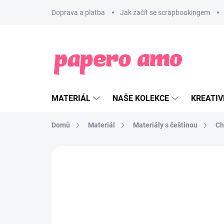
Přejít
Doprava a platba
Jak začít se scrapbookingem
na
obsah
MATERIÁL
NAŠE KOLEKCE
KREATIV
Domů
Materiál
Materiály s češtinou
Ch
ZNAČKA:
PAPERO AMO ♥