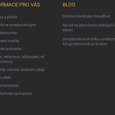
ORMACE PRO VÁS
BLOG
Cestovní deník jako minialbum
a a platba
čít se scrapbookingem
Návod na jednoduché překlápěcí 
album
objednávka
Scrapbooková stránka s oválným
vané značky
fotografiemi krok za krokem
dní podmínky
í, reklamace, odstoupení od
smlouvy.
nky ochrany osobních údajů
í odběr
né produkty
obchodní spolupráce