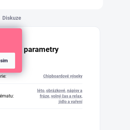
Diskuze
lňkové parametry
asím
rie
:
Chipboardové výseky
léto
,
obrázkové
,
nápisy a
tématu
:
fráze
,
volný čas a relax
,
jídlo a vaření