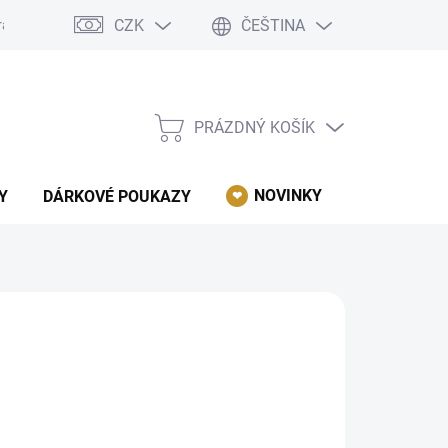
CZK
ČEŠTINA
rácení, reklamace, odstoupení od kupní smlouvy.
Podmínky ochrany 
PRÁZDNÝ KOŠÍK
NÁKUPNÍ
KOŠÍK
NOVINKY
AKCE
Y
DÁRKOVÉ POUKAZY