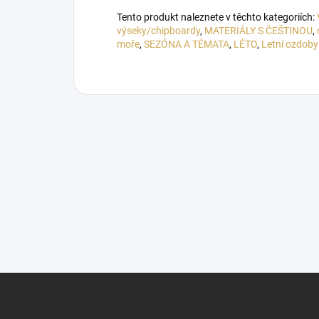
Tento produkt naleznete v těchto kategoriích:
výseky/chipboardy
,
MATERIÁLY S ČEŠTINOU
,
moře
,
SEZÓNA A TÉMATA
,
LÉTO
,
Letní ozdoby
Z
á
p