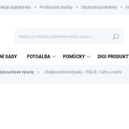
Moje objednávka
Prodávané značky
Obchodní podmínky
V
Hledat
NÍ SADY
FOTOALBA
POMŮCKY
DIGI PRODUKT
ipboardové výseky
Chipboardové výseky - ITÁLIE / Léto u moře
89 Kč
73,55 Kč bez DPH
Měrná
SKLADEM
(8 KS)
cena: