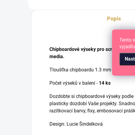
Popis
Tento 
vyjadřu
Chipboardové výseky pro scrapbooking,
media.
Nast
Tloušťka chipboardu 1.3 mm
Počet výseků v balení -
14 ks
Dozdobte si chipboardové výseky podle v
plasticky dozdobí Vaše projekty. Snadno 
razítkovací barvy, fixy, embosovací prášk
Design: Lucie Šindelková