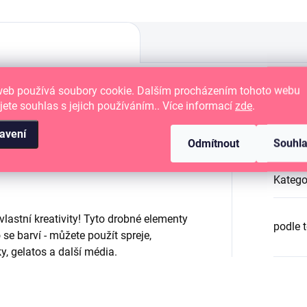
web používá soubory cookie. Dalším procházením tohoto webu
jete souhlas s jejich používáním.. Více informací
zde
.
 cardmaking, project life a mixed
Dop
avení
Odmítnout
Souhl
Katego
lastní kreativity! Tyto drobné elementy
podle 
se barví - můžete použít spreje,
y, gelatos a další média.