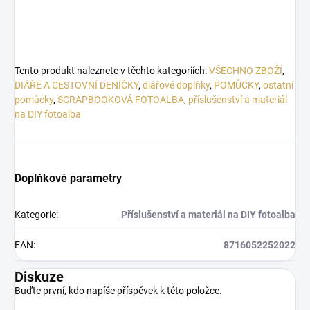
Tento produkt naleznete v těchto kategoriích:
VŠECHNO ZBOŽÍ
,
DIÁŘE A CESTOVNÍ DENÍČKY
,
diářové doplňky
,
POMŮCKY
,
ostatní
pomůcky
,
SCRAPBOOKOVÁ FOTOALBA
,
příslušenství a materiál
na DIY fotoalba
Doplňkové parametry
Kategorie
:
Příslušenství a materiál na DIY fotoalba
EAN
:
8716052252022
Diskuze
Buďte první, kdo napíše příspěvek k této položce.