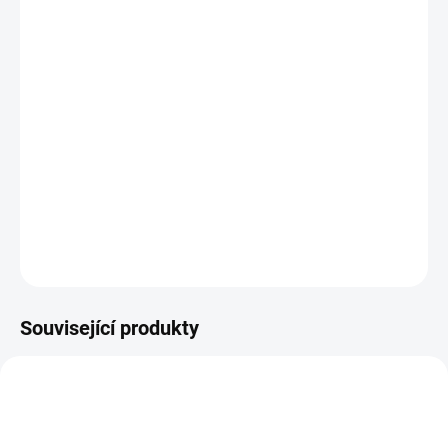
MŮŽEME
DORUČIT DO:
11.8.2026
−
+
PŘIDAT DO KOŠÍKU
Sada drátků k vázacímu strojku Easy Bind, velikost 1,6
cm
DETAILNÍ INFORMACE
ZEPTAT SE
HLÍDAT
Související produkty
NOVINKA
NOVINKA