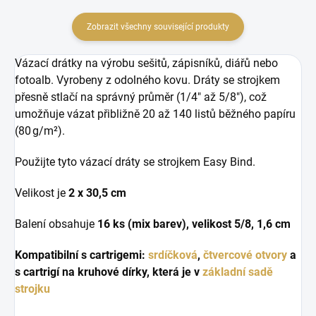
Zobrazit všechny související produkty
Vázací drátky na výrobu sešitů, zápisníků, diářů nebo
fotoalb. Vyrobeny z odolného kovu. Dráty se strojkem
přesně stlačí na správný průměr (1/4" až 5/8"), což
umožňuje vázat přibližně 20 až 140 listů běžného papíru
(80 g/m²).
Použijte tyto vázací dráty se strojkem Easy Bind.
Velikost je
2 x 30,5 cm
Balení obsahuje
16 ks (mix barev), velikost 5/8, 1,6 cm
Kompatibilní s cartrigemi:
srdíčková
,
čtvercové otvory
a
s cartrigí na kruhové dírky, která je v
základní sadě
strojku