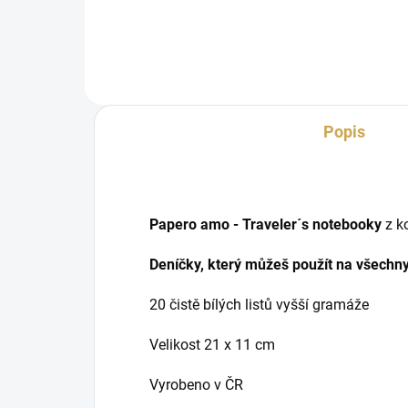
velikosti 12" x 12" (30.5 x
x 1
30.5 cm).
Popis
Papero amo - Traveler´s notebooky
z k
Deníčky, který můžeš použít na všechny
20 čistě bílých listů vyšší gramáže
Velikost 21 x 11 cm
Vyrobeno v ČR