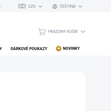
CZK
ČEŠTINA
rácení, reklamace, odstoupení od kupní smlouvy.
Podmínky ochrany 
PRÁZDNÝ KOŠÍK
NÁKUPNÍ
KOŠÍK
NOVINKY
AKCE
Y
DÁRKOVÉ POUKAZY