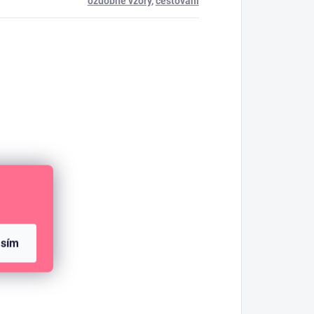
ozdobné vzory
,
cestování
asím