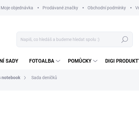
Moje objednávka
Prodávané značky
Obchodní podmínky
V
Hledat
NÍ SADY
FOTOALBA
POMŮCKY
DIGI PRODUKT
´s notebook
Sada deníčků
357 Kč
259 Kč
214,05 Kč bez DPH
Měrná
SKLADEM
(>10 KS)