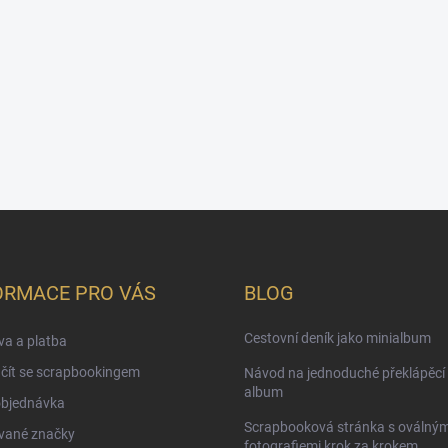
ORMACE PRO VÁS
BLOG
Cestovní deník jako minialbum
a a platba
čít se scrapbookingem
Návod na jednoduché překlápěcí 
album
objednávka
Scrapbooková stránka s oválným
vané značky
fotografiemi krok za krokem