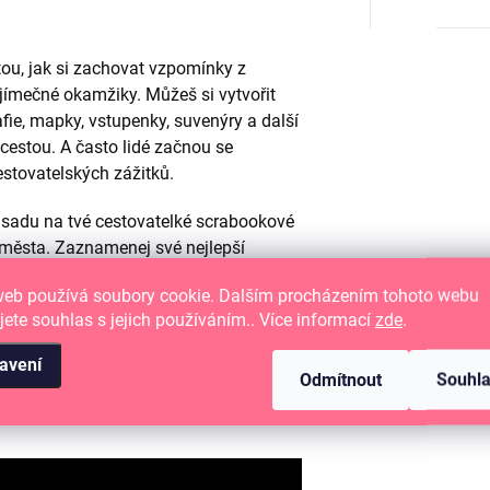
tou, jak si zachovat vzpomínky z
yjímečné okamžiky. Můžeš si vytvořit
afie, mapky, vstupenky, suvenýry a další
 cestou. A často lidé začnou se
stovatelských zážitků.
u sadu na tvé cestovatelké scrabookové
 města. Zaznamenej své nejlepší
u domů nebo přímo na cestě. Máme pro
web používá soubory cookie. Dalším procházením tohoto webu
t, na tobě je už jenom vyrazit za
jete souhlas s jejich používáním.. Více informací
zde
.
avení
t ve
výhodné základní sadě – kitu.
Odmítnout
Souhl