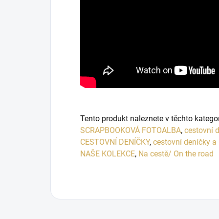
Tento produkt naleznete v těchto katego
SCRAPBOOKOVÁ FOTOALBA
,
cestovní d
CESTOVNÍ DENÍČKY
,
cestovní deníčky a
NAŠE KOLEKCE
,
Na cestě/ On the road