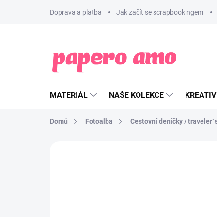
Přejít
Doprava a platba
Jak začít se scrapbookingem
na
obsah
MATERIÁL
NAŠE KOLEKCE
KREATIV
Domů
Fotoalba
Cestovní deníčky / traveler
ZNAČKA:
PAPERO AMO ♥
VÝHODNÁ SADA