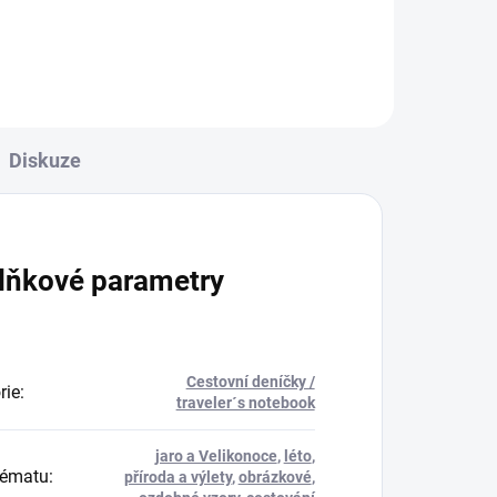
Diskuze
lňkové parametry
Cestovní deníčky /
rie
:
traveler´s notebook
jaro a Velikonoce
,
léto
,
tématu
:
příroda a výlety
,
obrázkové
,