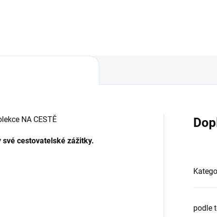
2" (30.5 x 30.5 cm).
olekce NA CESTĚ
Dop
 své cestovatelské zážitky.
Katego
podle 