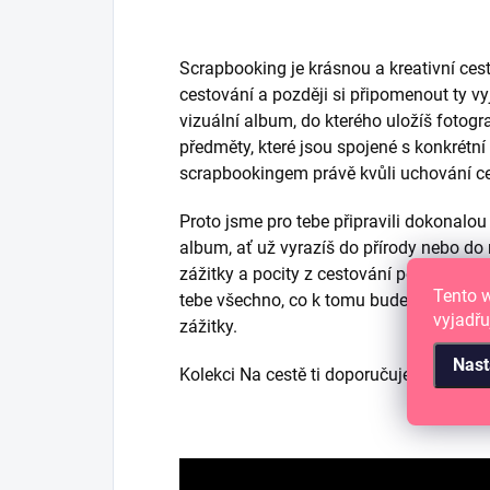
Scrapbooking je krásnou a kreativní ces
cestování a později si připomenout ty v
vizuální album, do kterého uložíš fotogr
předměty, které jsou spojené s konkrétní
scrapbookingem právě kvůli uchování ce
Proto jsme pro tebe připravili dokonalo
album, ať už vyrazíš do přírody nebo do
zážitky a pocity z cestování po návrat
Tento 
tebe všechno, co k tomu budeš potřebova
vyjadřu
zážitky.
Nast
Kolekci Na cestě ti doporučujeme koupi