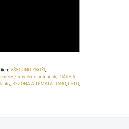
riích:
VŠECHNO ZBOŽÍ
,
eníčky / traveler´s notebook
,
DIÁŘE A
 bloky
,
SEZÓNA A TÉMATA
,
JARO
,
LÉTO
,