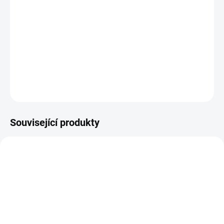
−
+
PŘIDAT DO KOŠÍKU
Sada samolepících papírků
DETAILNÍ INFORMACE
ZEPTAT SE
HLÍDAT
Související produkty
SKLADEM
SKLADEM