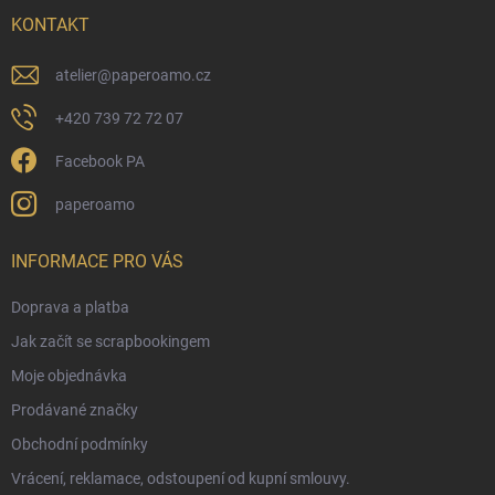
t
í
KONTAKT
atelier
@
paperoamo.cz
+420 739 72 72 07
Facebook PA
paperoamo
INFORMACE PRO VÁS
Doprava a platba
Jak začít se scrapbookingem
Moje objednávka
Prodávané značky
Obchodní podmínky
Vrácení, reklamace, odstoupení od kupní smlouvy.