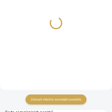
(1 KS)
(5 KS)
Papírové výseky - SET
Akrylové tečky - SET
SAIL / Ephemera
SAIL
169 Kč
96 Kč
139,67 Kč bez DPH
79,34 Kč bez DPH
DO KOŠÍKU
DO KOŠÍKU
Papírové výseky (die-
Samolepící akrylové
cuts).
ozdoby.
Zobrazit všechny související produkty