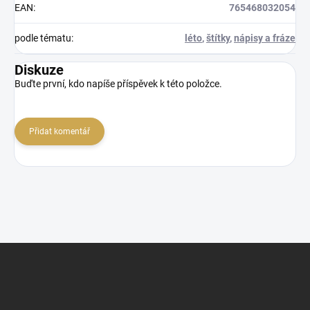
EAN
:
765468032054
podle tématu
:
léto
,
štítky
,
nápisy a fráze
Diskuze
Buďte první, kdo napíše příspěvek k této položce.
Přidat komentář
Z
á
p
a