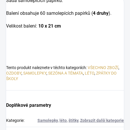
Sada samolepících papírků.
Balení obsahuje 60 samolepících papírků (
4 druhy
).
Velikost balení:
10 x 21 cm
Tento produkt naleznete v těchto kategoriích:
VŠECHNO ZBOŽÍ
,
OZDOBY
,
SAMOLEPKY
,
SEZÓNA A TÉMATA
,
LÉTO
,
ZPÁTKY DO
ŠKOLY
Doplňkové parametry
Kategorie
:
Samolepky
,
léto
,
štítky
,
Zobrazit další kategorie