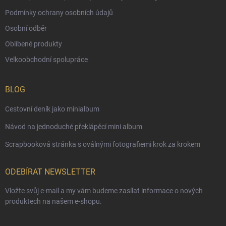
Podmínky ochrany osobních údajů
Osobní odběr
Oblíbené produkty
Velkoobchodní spolupráce
BLOG
Cestovní deník jako minialbum
Návod na jednoduché překlápěcí mini album
Scrapbooková stránka s oválnými fotografiemi krok za krokem
ODEBÍRAT NEWSLETTER
Vložte svůj e-mail a my vám budeme zasílat informace o nových
produktech na našem e-shopu.