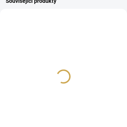
Související produkty
SKLADEM
SKLADEM
(2 KS)
(3 KS)
Flitry - žluté
Flitry - červené
79 Kč
79 Kč
65,29 Kč bez DPH
65,29 Kč bez DPH
DO KOŠÍKU
DO KOŠÍKU
Flitrové ozdoby
Flitrové ozdoby