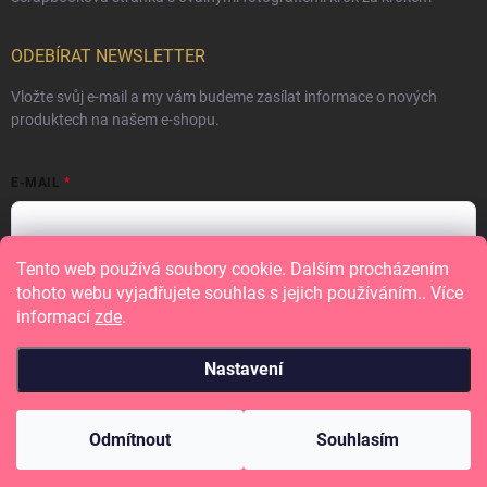
ODEBÍRAT NEWSLETTER
Vložte svůj e-mail a my vám budeme zasílat informace o nových
produktech na našem e-shopu.
E-MAIL
Tento web používá soubory cookie. Dalším procházením
Vložením e-mailu souhlasíte s
podmínkami ochrany osobních údajů
tohoto webu vyjadřujete souhlas s jejich používáním.. Více
informací
zde
.
Přihlásit se
Nastavení
Copyright 2026
Papero amo
. Všechna práva vyhrazena.
Odmítnout
Souhlasím
Vytvořil Shoptet