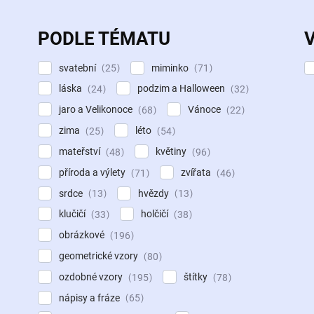
PODLE TÉMATU
svatební
miminko
25
71
láska
podzim a Halloween
24
32
jaro a Velikonoce
Vánoce
68
22
zima
léto
25
54
mateřství
květiny
48
96
příroda a výlety
zvířata
71
46
srdce
hvězdy
13
13
klučičí
holčičí
33
38
obrázkové
196
geometrické vzory
80
ozdobné vzory
štítky
195
78
nápisy a fráze
65