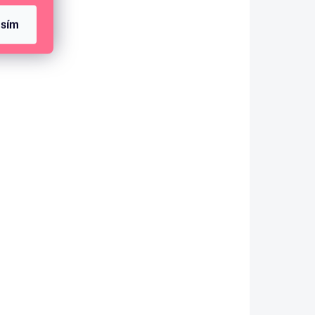
asím
SKLADEM
(6 KS)
Scrapbook papír - OUR BABY BOY /
Magical Mobiles