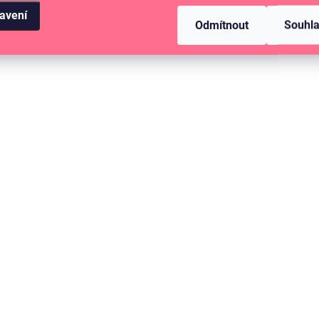
avení
Odmítnout
Souhl
SKLADEM
(>10 KS)
Scrapbook papír - OUR BABY / 3"X4"
Journaling Cards