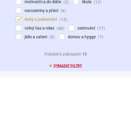
motivační a do diáře
škola
2
12
narozeniny a přání
9
duhy a jednorožci
15
volný čas a relax
cestování
40
17
jídlo a vaření
domov a hygge
6
7
Položek k zobrazení:
15
VYMAZAT FILTRY