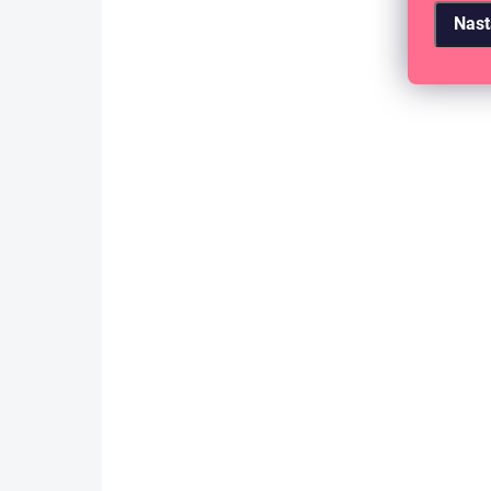
Nast
SKLADEM
(>10 KS)
Scrapbook papír - DREAM BIG LITTLE
GIRL / Follow Your Dreams