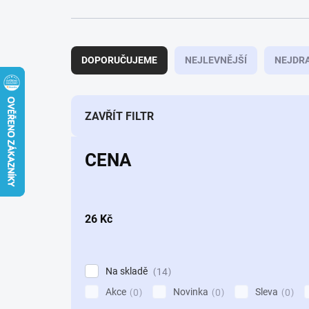
Ř
a
DOPORUČUJEME
NEJLEVNĚJŠÍ
NEJDRA
z
e
n
í
ZAVŘÍT FILTR
p
r
CENA
o
d
u
k
26
Kč
t
ů
Na skladě
14
Akce
Novinka
Sleva
0
0
0