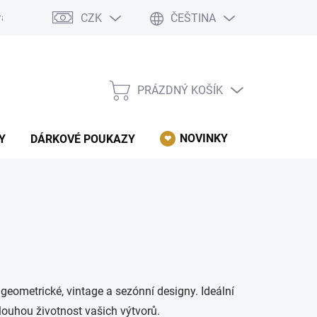
CZK
ČEŠTINA
rácení, reklamace, odstoupení od kupní smlouvy.
Podmínky ochrany 
PRÁZDNÝ KOŠÍK
NÁKUPNÍ
KOŠÍK
NOVINKY
AKCE
Y
DÁRKOVÉ POUKAZY
geometrické, vintage a sezónní designy. Ideální
dlouhou životnost vašich výtvorů.