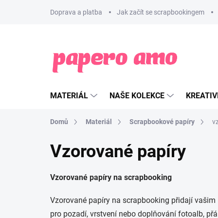
Přejít
Doprava a platba
Jak začít se scrapbookingem
na
obsah
MATERIÁL
NAŠE KOLEKCE
KREATIV
Domů
Materiál
Scrapbookové papíry
v
Vzorované papíry
Vzorované papíry na scrapbooking
Vzorované papíry na scrapbooking přidají vašim p
pro pozadí, vrstvení nebo doplňování fotoalb, přán