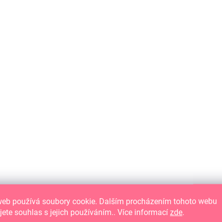
SKLADEM
(>10 KS)
Scrapbook papír - DREAM BIG LITTLE
GIRL / Journaling Cards
26 Kč
21,49 Kč bez DPH
DO KOŠÍKU
Oboustranný vzorovaný papír na
scrapbook o velikosti 12" x 12" (30.5 x 30.5
web používá soubory cookie. Dalším procházením tohoto webu
cm) s dětskými motivy.
jete souhlas s jejich používáním.. Více informací
zde
.