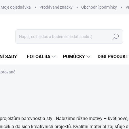
Moje objednávka
Prodávané značky
Obchodní podmínky
V
Hledat
NÍ SADY
FOTOALBA
POMŮCKY
DIGI PRODUKT
zorované
rojektům barevnost a styl. Nabízíme různé motivy – květinové, 
íček a dalších kreativních projektů. Kvalitní materiál zajišťuje 