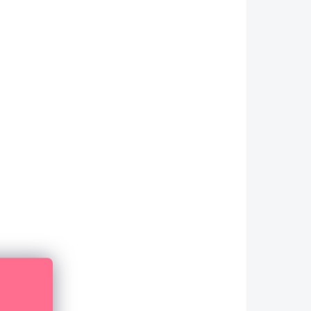
SKLADEM
(>10 KS)
Scrapbook papír - DREAM BIG LITTLE
GIRL / 4"X6" Journaling Cards
26 Kč
21,49 Kč bez DPH
DO KOŠÍKU
Oboustranný vzorovaný papír na
scrapbook o velikosti 12" x 12" (30.5 x 30.5
cm) s dětskými motivy.