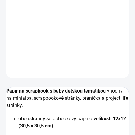
11.8.2026
−
+
PŘIDAT DO KOŠÍKU
Oboustranný vzorovaný papír na scrapbook o velikosti
12" x 12" (30.5 x 30.5 cm) s mimi motivy.
DETAILNÍ INFORMACE
ZEPTAT SE
HLÍDAT
Papír na scrapbook s baby dětskou tematikou
vhodný
na minialba, scrapbookové stránky, přáníčka a project life
stránky.
oboustranný scrapbookový papír o
velikosti 12x12
(30,5 x 30,5 cm)