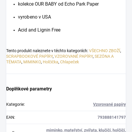
kolekce OUR BABY od Echo Park Paper
vyrobeno v USA
Acid and Lignin Free
Tento produkt naleznete v těchto kategoriích:
VŠECHNO ZBOŽÍ
,
SCRAPBOOKOVÉ PAPÍRY
,
VZOROVANÉ PAPÍRY
,
SEZÓNA A
TÉMATA
,
MIMINKO
,
Holčička
,
Chlapeček
Doplňkové parametry
Kategorie
:
Vzorované papíry
EAN
:
793888141797
miminko
,
mateřství
,
zvířata
,
klučičí
,
holčičí
,