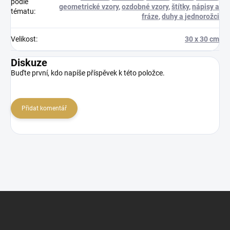
podle
geometrické vzory
,
ozdobné vzory
,
štítky
,
nápisy a
tématu
:
fráze
,
duhy a jednorožci
Velikost
:
30 x 30 cm
Diskuze
Buďte první, kdo napíše příspěvek k této položce.
Přidat komentář
Z
á
p