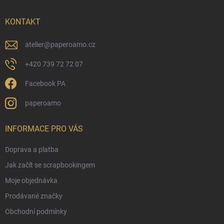
a
t
í
KONTAKT
atelier
@
paperoamo.cz
+420 739 72 72 07
Facebook PA
paperoamo
INFORMACE PRO VÁS
Doprava a platba
Jak začít se scrapbookingem
Moje objednávka
Prodávané značky
Obchodní podmínky