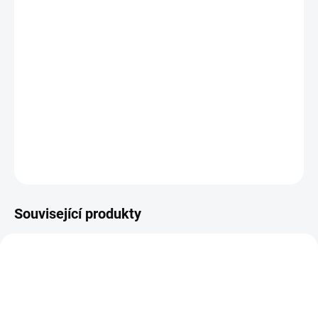
11.8.2026
−
+
PŘIDAT DO KOŠÍKU
Kovové vyřezávací šablony na scrapbook pro použití se
všemi výsekovými strojky
DETAILNÍ INFORMACE
ZEPTAT SE
HLÍDAT
Související produkty