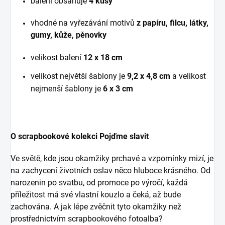
balení obsahuje
4 kusy
vhodné na vyřezávání motivů
z papíru, filcu, látky,
gumy, kůže, pěnovky
velikost balení
12 x 18 cm
velikost největší šablony je
9,2 x 4,8 cm
a velikost
nejmenší šablony je
6 x 3 cm
O scrapbookové kolekci Pojďme slavit
Ve světě, kde jsou okamžiky prchavé a vzpomínky mizí, je
na zachycení životních oslav něco hluboce krásného. Od
narozenin po svatbu, od promoce po výročí, každá
příležitost má své vlastní kouzlo a čeká, až bude
zachována. A jak lépe zvěčnit tyto okamžiky než
prostřednictvím scrapbookového fotoalba?