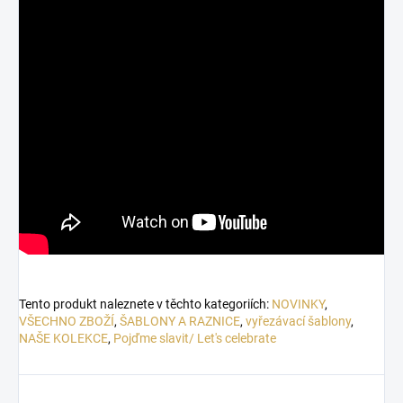
Tento produkt naleznete v těchto kategoriích:
NOVINKY
,
VŠECHNO ZBOŽÍ
,
ŠABLONY A RAZNICE
,
vyřezávací šablony
,
NAŠE KOLEKCE
,
Pojďme slavit/ Let's celebrate