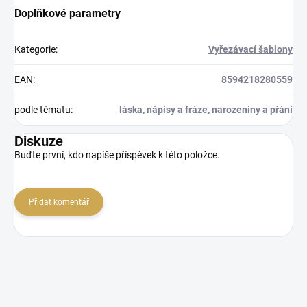
Doplňkové parametry
Kategorie
:
Vyřezávací šablony
EAN
:
8594218280559
podle tématu
:
láska
,
nápisy a fráze
,
narozeniny a přání
Diskuze
Buďte první, kdo napíše příspěvek k této položce.
Přidat komentář