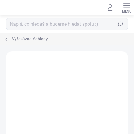
Přejít
na
obsah
Hledat
Vyřezávací šablony
ZNAČKA:
PAPERO AMO ♥