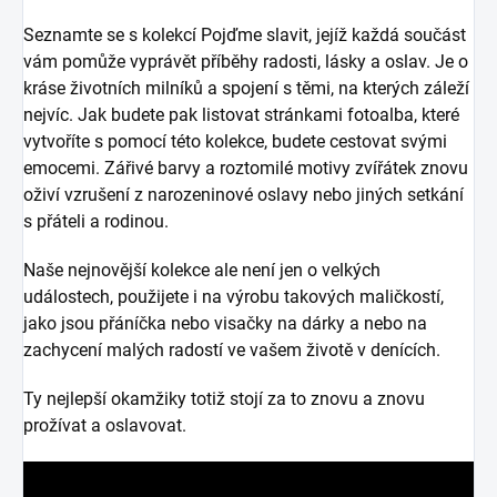
Seznamte se s kolekcí Pojďme slavit, jejíž každá součást
vám pomůže vyprávět příběhy radosti, lásky a oslav. Je o
kráse životních milníků a spojení s těmi, na kterých záleží
nejvíc. Jak budete pak listovat stránkami fotoalba, které
vytvoříte s pomocí této kolekce, budete cestovat svými
emocemi. Zářivé barvy a roztomilé motivy zvířátek znovu
oživí vzrušení z narozeninové oslavy nebo jiných setkání
s přáteli a rodinou.
Naše nejnovější kolekce ale není jen o velkých
událostech, použijete i na výrobu takových maličkostí,
jako jsou přáníčka nebo visačky na dárky a nebo na
zachycení malých radostí ve vašem životě v denících.
Ty nejlepší okamžiky totiž stojí za to znovu a znovu
prožívat a oslavovat.