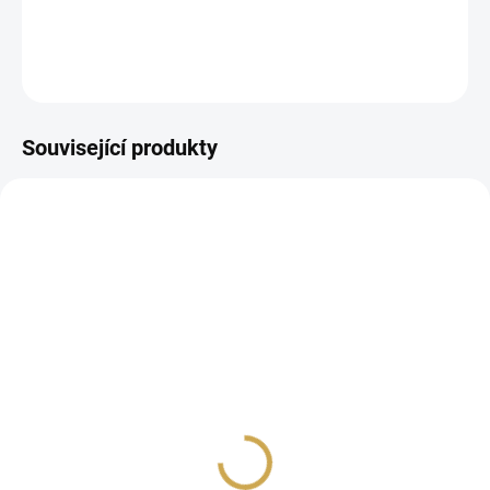
DETAILNÍ INFORMACE
ZEPTAT SE
HLÍDAT
Související produkty
SKLADEM
SKLADEM
(2 KS)
(3 KS)
SVORKY- fialové /
SVORKY- růžové/ PINK
PURPLE
79 Kč
79 Kč
65,29 Kč bez DPH