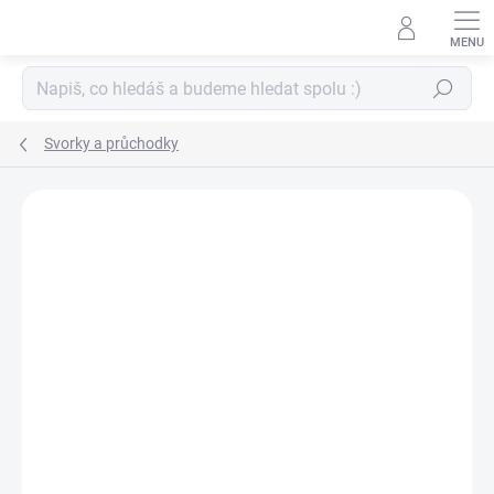
Přejít
na
obsah
Hledat
Svorky a průchodky
ZNAČKA:
NELLIE SNELLEN