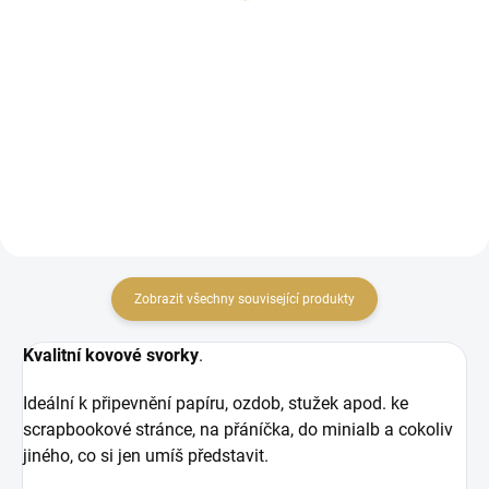
65,29 Kč bez DPH
DO KOŠÍKU
DO KOŠÍKU
Kovové svorky brads na
scrapbooking
Kovové svorky brads na
scrapbooking
Zobrazit všechny související produkty
Kvalitní kovové svorky
.
Ideální k připevnění papíru, ozdob, stužek apod. ke
scrapbookové stránce, na přáníčka, do minialb a cokoliv
jiného, co si jen umíš představit.