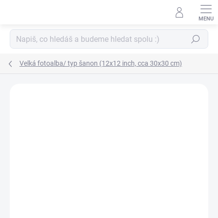
Přejít
na
obsah
Hledat
Velká fotoalba/ typ šanon (12x12 inch, cca 30x30 cm)
ZNAČKA:
WE R MEMORY KEEPERS