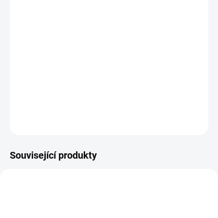
11.8.2026
−
+
PŘIDAT DO KOŠÍKU
BORDÓ KOŽENKOVÉ ALBUM NA SCRAPBOOK.
Velikost alba je 12"X12".
DETAILNÍ INFORMACE
ZEPTAT SE
HLÍDAT
Související produkty