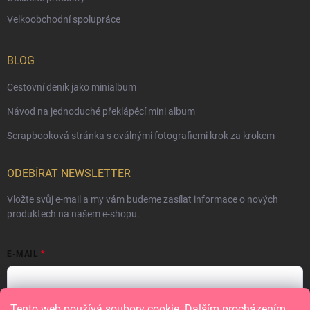
Velkoobchodní spolupráce
BLOG
Cestovní deník jako minialbum
Návod na jednoduché překlápěcí mini album
Scrapbooková stránka s oválnými fotografiemi krok za krokem
ODEBÍRAT NEWSLETTER
Vložte svůj e-mail a my vám budeme zasílat informace o nových
produktech na našem e-shopu.
E-MAIL
Tento web používá soubory cookie. Dalším procházením