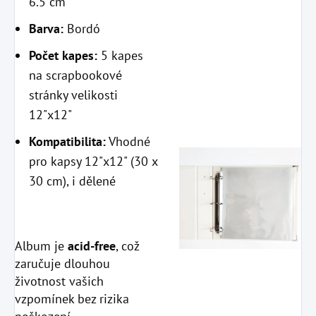
6.5 cm
Barva:
Bordó
Počet kapes:
5 kapes
na scrapbookové
stránky velikosti
12"x12"
Kompatibilita:
Vhodné
pro kapsy 12"x12" (30 x
30 cm), i dělené
Album je
acid-free
, což
zaručuje dlouhou
životnost vašich
vzpomínek bez rizika