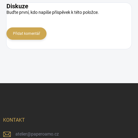
Diskuze
Buďte první, kdo napíše příspěvek k této položce.
Přidat komentář
Z
á
p
a
t
í
KONTAKT
atelier
@
paperoamo.cz