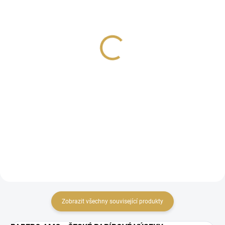
SKLADEM
SKLADEM
(>10 KS)
(>10 KS)
Samolepky - U VODY /
Samolepky - U VODY /
Kolečka
Štítky
35 Kč
35 Kč
28,93 Kč bez DPH
28,93 Kč bez DPH
DO KOŠÍKU
DO KOŠÍKU
Papírové samolepky z kolekce U
Papírové samolepky z kolekce U
VODY.
VODY.
Zobrazit všechny související produkty