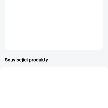
−
+
PŘIDAT DO KOŠÍKU
Papírové výseky z kolekce U VODY.
DETAILNÍ INFORMACE
ZEPTAT SE
HLÍDAT
Související produkty