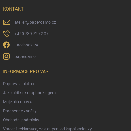
t
í
KONTAKT
atelier
@
paperoamo.cz
+420 739 72 72 07
Facebook PA
paperoamo
INFORMACE PRO VÁS
Doprava a platba
Jak začít se scrapbookingem
Moje objednávka
Prodávané značky
Obchodní podmínky
Vrácení, reklamace, odstoupení od kupní smlouvy.