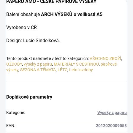
PAPERO AMO - ČESKÉ PAPÍROVÉ VÝSEKY
Balení obsahuje
ARCH VÝSEKŮ o velikosti A5
Vyrobeno v ČR
Design: Lucie Šindelková.
Tento produkt naleznete v těchto kategoriích:
VŠECHNO ZBOŽÍ
,
OZDOBY
,
výseky z papíru
,
MATERIÁLY S ČEŠTINOU
,
papírové
výseky
,
SEZÓNA A TÉMATA
,
LÉTO
,
Letní ozdoby
Doplňkové parametry
Kategorie
:
Výseky z papíru
EAN
:
2012020009558