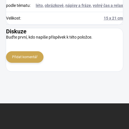
podle tématu
:
léto
,
obrázkové
,
nápisy a fráze
,
volný čas a relax
Velikost
:
15 x 21 cm
Diskuze
Buďte první, kdo napíše příspěvek k této položce.
Přidat komentář
Z
á
p
a