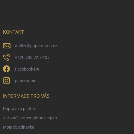
á
p
a
t
í
KONTAKT
atelier
@
paperoamo.cz
+420 739 72 72 07
Facebook PA
paperoamo
INFORMACE PRO VÁS
Doprava a platba
Jak začít se scrapbookingem
Moje objednávka