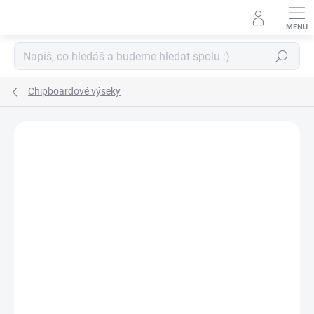
Přejít
na
obsah
Hledat
Chipboardové výseky
ZNAČKA:
PAPERO AMO ♥