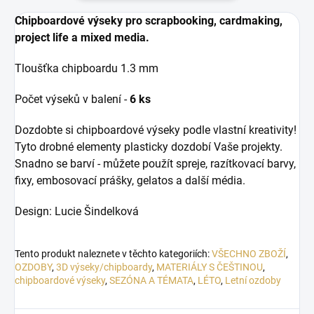
Chipboardové výseky pro scrapbooking, cardmaking,
project life a mixed media.
Tloušťka chipboardu 1.3 mm
Počet výseků v balení -
6
ks
Dozdobte si chipboardové výseky podle vlastní kreativity!
Tyto drobné elementy plasticky dozdobí Vaše projekty.
Snadno se barví - můžete použít spreje, razítkovací barvy,
fixy, embosovací prášky, gelatos a další média.
Design: Lucie Šindelková
Tento produkt naleznete v těchto kategoriích:
VŠECHNO ZBOŽÍ
,
OZDOBY
,
3D výseky/chipboardy
,
MATERIÁLY S ČEŠTINOU
,
chipboardové výseky
,
SEZÓNA A TÉMATA
,
LÉTO
,
Letní ozdoby