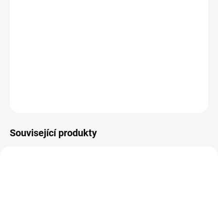
11.8.2026
−
+
PŘIDAT DO KOŠÍKU
chipboardové výseky
DETAILNÍ INFORMACE
ZEPTAT SE
HLÍDAT
Související produkty