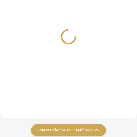
SKLADEM
SKLADEM
(>10 KS)
(>10 KS)
Chipboardové výseky - U
Chipboardový výsek - U
VODY / Citrony
VODY / Léto
29 Kč
29 Kč
23,97 Kč bez DPH
23,97 Kč bez DPH
DO KOŠÍKU
DO KOŠÍKU
chipboardové výseky
chipboardový výsek
Zobrazit všechny související produkty