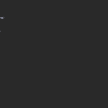
mini
i