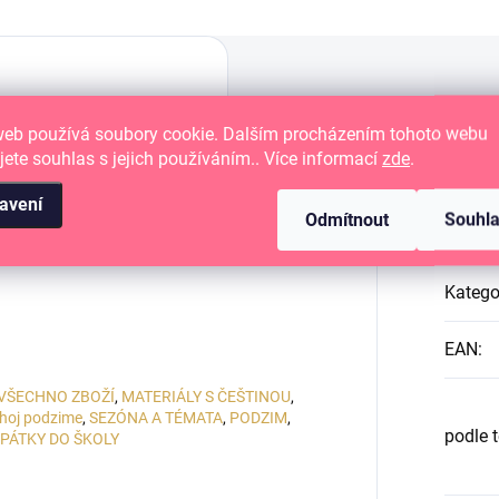
web používá soubory cookie. Dalším procházením tohoto webu
jete souhlas s jejich používáním.. Více informací
zde
.
Dop
é tvoření
avení
Odmítnout
Souhl
ikosti
10 x 15 cm
Katego
EAN
:
VŠECHNO ZBOŽÍ
,
MATERIÁLY S ČEŠTINOU
,
hoj podzime
,
SEZÓNA A TÉMATA
,
PODZIM
,
podle 
PÁTKY DO ŠKOLY