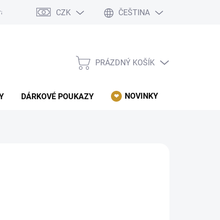
CZK
ČEŠTINA
rácení, reklamace, odstoupení od kupní smlouvy.
Podmínky ochrany 
PRÁZDNÝ KOŠÍK
NÁKUPNÍ
KOŠÍK
NOVINKY
AKCE
Y
DÁRKOVÉ POUKAZY