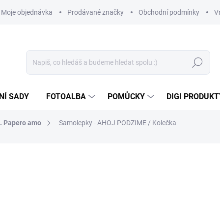
Moje objednávka
Prodávané značky
Obchodní podmínky
V
Hledat
NÍ SADY
FOTOALBA
POMŮCKY
DIGI PRODUKT
n. Papero amo
Samolepky - AHOJ PODZIME / Kolečka
35 Kč
28,93 Kč bez DPH
Měrná
SKLADEM
(>10 KS)
cena: