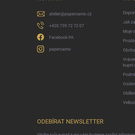
t
í
Doprav
atelier
@
paperoamo.cz
Jak za
+420 739 72 72 07
Moje 
Facebook PA
Prodá
paperoamo
Obcho
Vrácen
kupní 
Podmí
Osobn
Oblíbe
Velko
ODEBÍRAT NEWSLETTER
Vložte svůj e-mail a my vám budeme zasílat informa