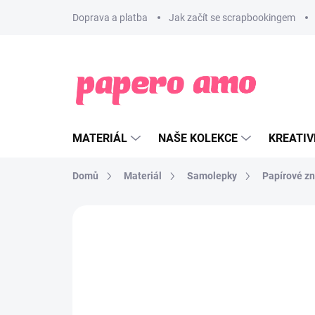
Přejít
Doprava a platba
Jak začít se scrapbookingem
na
obsah
MATERIÁL
NAŠE KOLEKCE
KREATIV
Domů
Materiál
Samolepky
Papírové z
ZNAČKA:
PAPERO AMO ♥