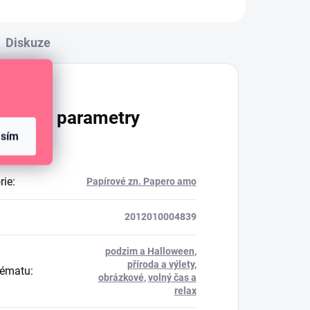
Diskuze
lňkové parametry
asím
rie
:
Papírové zn. Papero amo
2012010004839
podzim a Halloween
,
příroda a výlety
,
tématu
:
obrázkové
,
volný čas a
relax