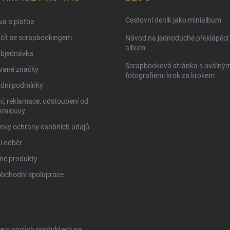
Cestovní deník jako minialbum
a a platba
čít se scrapbookingem
Návod na jednoduché překlápěcí 
album
objednávka
Scrapbooková stránka s oválným
vané značky
fotografiemi krok za krokem
dní podmínky
í, reklamace, odstoupení od
smlouvy.
nky ochrany osobních údajů
í odběr
né produkty
obchodní spolupráce
ce o nových produktech na